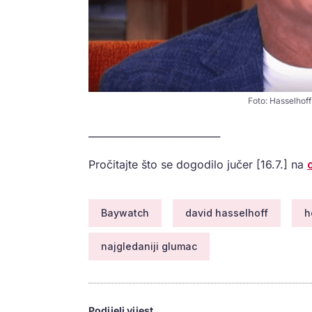
Foto: Hasselhoff
___________________________
Pročitajte što se dogodilo jučer [16.7.] na
Baywatch
david hasselhoff
h
najgledaniji glumac
Podijeli vijest