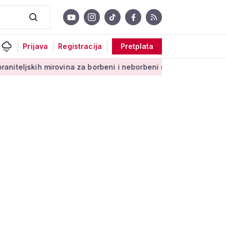
Prijava
Registracija
Pretplata
ovina za borbeni i neborbeni sektor od početka 2027. godine