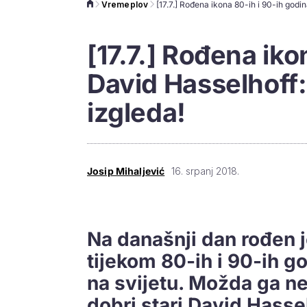
Vremeplov
[17.7.] Rođena iko
David Hasselhoff:
izgleda!
Josip Mihaljević
16. srpanj 2018.
Na današnji dan rođen j
tijekom 80-ih i 90-ih g
na svijetu. Možda ga ne v
dobri stari David Hasse