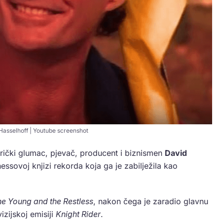
Hasselhoff | Youtube screenshot
rički glumac, pjevač, producent i biznismen
David
inessovoj knjizi rekorda koja ga je zabilježila kao
e Young and the Restless
, nakon čega je zaradio glavnu
izijskoj emisiji
Knight Rider
.