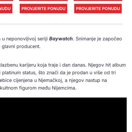
ONUDU
PROVJERITE PONUDU
PROVJERITE PONUDU
u neponovljivoj seriji
Baywatch
. Snimanje je započeo
 glavni producent.
azbenu karijeru koja traje i dan danas. Njegov hit album
 platinum status, što znači da je prodan u više od tri
sebice cijenjena u Njemačkoj, a njegov nastup na
o kultnom figurom među Nijemcima.