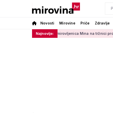
Novosti
Mirovine
Priče
Zdravlje
a 50 centi
Umirovljenica Mina na tržnici prodaje 45 godina: 
Najnovije: