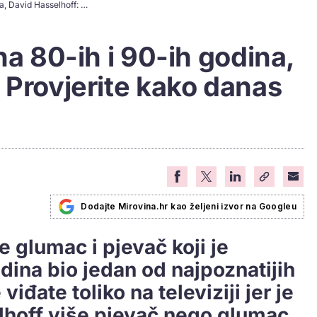
[17.7.] Rođena ikona 80-ih i 90-ih godina, David Hasselhoff: Provjerite kako danas izgleda!
na 80-ih i 90-ih godina,
 Provjerite kako danas
Dodajte Mirovina.hr kao željeni izvor na Googleu
e glumac i pjevač koji je
odina bio jedan od najpoznatijih
iđate toliko na televiziji jer je
lhoff više pjevač nego glumac.