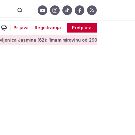
Prijava
Registracija
Pretplata
asmina (62): 'Imam mirovinu od 290 eura, a dobijem i socijaln