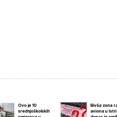
Ovo je 10
Bivša zona r
srednjoškolskih
aviona u Istri
smjerova u
danas je omi