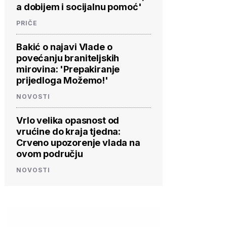
a dobijem i socijalnu pomoć'
PRIČE
Bakić o najavi Vlade o
povećanju braniteljskih
mirovina: 'Prepakiranje
prijedloga Možemo!'
NOVOSTI
Vrlo velika opasnost od
vrućine do kraja tjedna:
Crveno upozorenje vlada na
ovom području
NOVOSTI