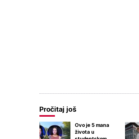
Pročitaj još
Ovo je 5 mana
života u
studentskom