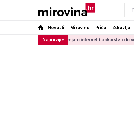
Novosti
Mirovine
Priče
Zdravlje
s Vladinim'
Od učenja o internet bankarstvu do vrtlarenja i
Najnovije: