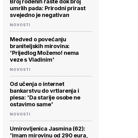
Broj rođenih raste dok broj
umrlih pada: Prirodni prirast
svejedno je negativan
NOVOSTI
Medved o povećanju
braniteljskih mirovina:
'Prijedlog Možemo! nema
veze s Vladinim'
NOVOSTI
Od učenja o internet
bankarstvu do vrtlarenja i
plesa: 'Da starije osobe ne
ostavimo same'
NOVOSTI
Umirovljenica Jasmina (62):
'Imam mirovinu od 290 eura,