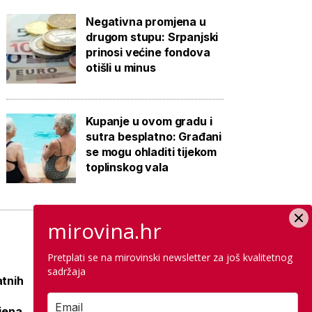
Negativna promjena u
drugom stupu: Srpanjski
prinosi većine fondova
otišli u minus
Kupanje u ovom gradu i
sutra besplatno: Građani
se mogu ohladiti tijekom
toplinskog vala
mirovina.hr
Pretplati se na mirovinski newsletter za još kvalitetnog
sadržaja
atnih
Raspisana dva
mega natječaja za
ljena
80 km cesta kod