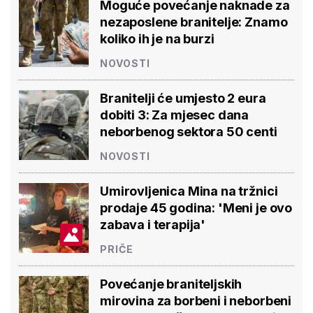
Moguće povećanje naknade za
nezaposlene branitelje: Znamo
koliko ih je na burzi
NOVOSTI
Branitelji će umjesto 2 eura
dobiti 3: Za mjesec dana
neborbenog sektora 50 centi
NOVOSTI
Umirovljenica Mina na tržnici
prodaje 45 godina: 'Meni je ovo
zabava i terapija'
PRIČE
Povećanje braniteljskih
mirovina za borbeni i neborbeni