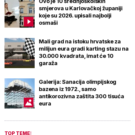
Ovo je 10 srednjoškolskih
smjerova u Karlovačkoj županiji
koje su 2026. upisali najbolji
osmaši
Mali grad na istoku hrvatske za
milijun eura gradi karting stazu na
30.000 kvadrata, imat će 10
garaža
Galerija: Sanacija olimpijskog
bazena iz 1972., samo
antikorozivna zaštita 300 tisuća
eura
TOP TEME: