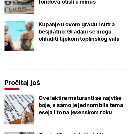
fondova otišli u minus
Kupanje u ovom gradu i sutra
besplatno: Građani se mogu
ohladiti tijekom toplinskog vala
Pročitaj još
Ove lektire maturanti se najviše
boje, a samo je jednom bila tema
eseja i to na jesenskom roku