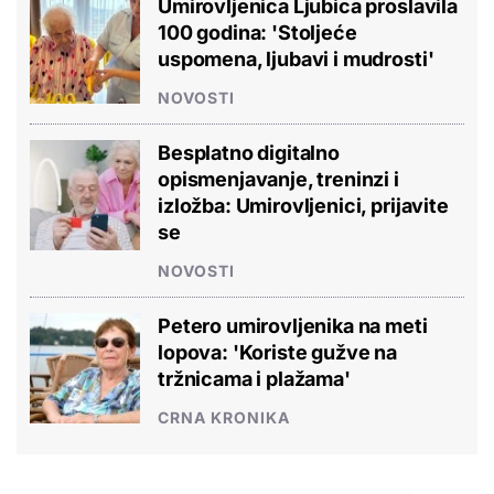
Umirovljenica Ljubica proslavila
100 godina: 'Stoljeće
uspomena, ljubavi i mudrosti'
NOVOSTI
Besplatno digitalno
opismenjavanje, treninzi i
izložba: Umirovljenici, prijavite
se
NOVOSTI
Petero umirovljenika na meti
lopova: 'Koriste gužve na
tržnicama i plažama'
CRNA KRONIKA