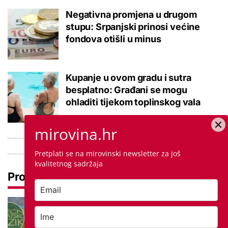
Negativna promjena u drugom
stupu: Srpanjski prinosi većine
fondova otišli u minus
Kupanje u ovom gradu i sutra
besplatno: Građani se mogu
ohladiti tijekom toplinskog vala
mirovina.hr
Pretplati se na mirovinski newsletter za još
kvalitetnog sadržaja
Pročitaj još
Tokom ili tijekom nastave? Ova
jezična dvojba često zbunjuje, a
odgovor je zapravo jednostavan