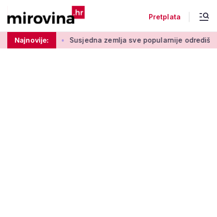
Pretplata
rugom stupu
Najnovije:
Susjedna zemlja sve popularnije odredište Amer