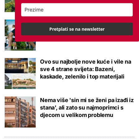
Istraživanje otkrilo zabrinjavajuće
Pretplati se na newsletter
podatke: Djeca u 60 godina nisu
bila ovako loše kondicije
Ovo su najbolje nove kuće i vile na
sve 4 strane svijeta: Bazeni,
kaskade, zelenilo i top materijali
Nema više 'sin mi se ženi pa izađi iz
stana', ali zato su najmoprimci s
djecom u velikom problemu