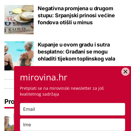
Negativna promjena u drugom
stupu: Srpanjski prinosi većine
fondova otišli u minus
Kupanje u ovom gradu i sutra
besplatno: Građani se mogu
ohladiti tijekom toplinskog vala
mirovina.hr
Pretplati se na mirovinski newsletter za još
kvalitetnog sadržaja
Pročitaj još
Među najtraženijim zanimanjima na
burzi samo za jedno treba faks:
Ostalo malo mjesta za drugi rok