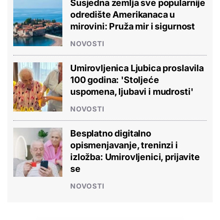
Susjedna zemlja sve popularnije
odredište Amerikanaca u
mirovini: Pruža mir i sigurnost
NOVOSTI
Umirovljenica Ljubica proslavila
100 godina: 'Stoljeće
uspomena, ljubavi i mudrosti'
NOVOSTI
Besplatno digitalno
opismenjavanje, treninzi i
izložba: Umirovljenici, prijavite
se
NOVOSTI