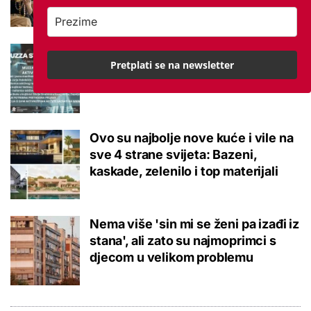
Interaktivno učenje u Varaždinu i
Pretplati se na newsletter
Zagrebu: Sudjelujte u besplatnim
STEM događanjima!
Ovo su najbolje nove kuće i vile na
sve 4 strane svijeta: Bazeni,
kaskade, zelenilo i top materijali
Nema više 'sin mi se ženi pa izađi iz
stana', ali zato su najmoprimci s
djecom u velikom problemu