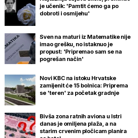
je učenik: 'Pamtit ćemo ga po
dobroti i osmijehu'
Sven na maturi iz Matematike nije
imao grešku, no istaknuo je
propust: 'Pripremao sam se na
pogrešan način'
Novi KBC na istoku Hrvatske
zamijenit će 15 bolnica: Priprema
se 'teren' za početak gradnje
Bivša zona ratnih aviona u Istri
danas je omiljena plaža, a na
starim crvenim pločicam planira