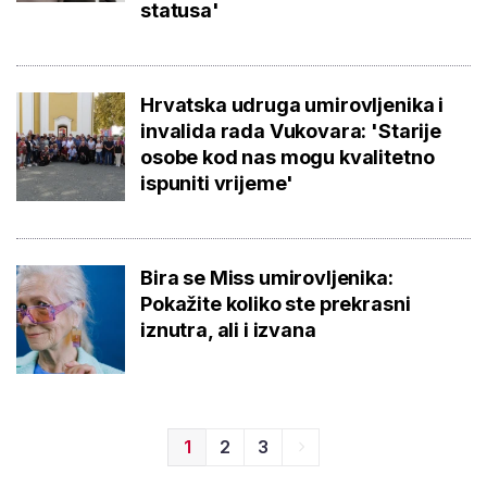
statusa'
Hrvatska udruga umirovljenika i
invalida rada Vukovara: 'Starije
osobe kod nas mogu kvalitetno
ispuniti vrijeme'
Bira se Miss umirovljenika:
Pokažite koliko ste prekrasni
iznutra, ali i izvana
1
2
3