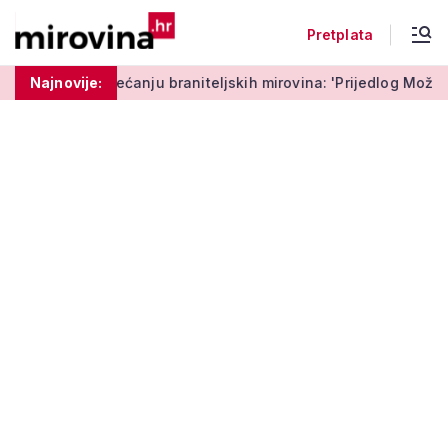
Pretplata
ed o povećanju braniteljskih mirovina: 'Prijedlog Možemo! ne
Najnovije: