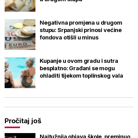
Negativna promjena u drugom
stupu: Srpanjski prinosi većine
fondova otišli u minus
Kupanje u ovom gradu i sutra
besplatno: Građani se mogu
ohladiti tijekom toplinskog vala
Pročitaj još
Najtužnija objava škole, preminuo