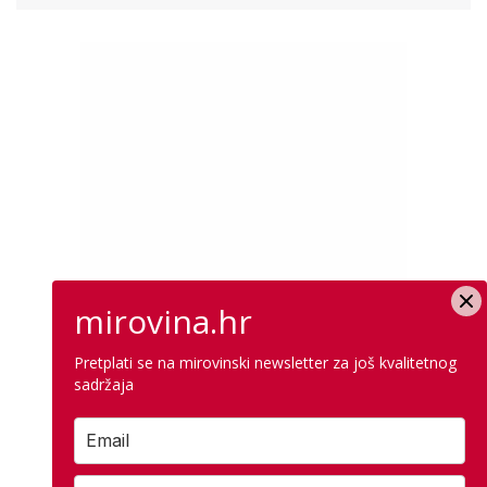
mirovina.hr
Pretplati se na mirovinski newsletter za još kvalitetnog
sadržaja