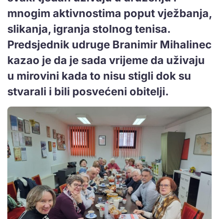
mnogim aktivnostima poput vježbanja,
slikanja, igranja stolnog tenisa.
Predsjednik udruge Branimir Mihalinec
kazao je da je sada vrijeme da uživaju
u mirovini kada to nisu stigli dok su
stvarali i bili posvećeni obitelji.