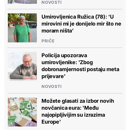
NOVOSTI
Umirovljenica Ružica (78): 'U
mirovini mi je donijelo mir što ne
moram ništa'
PRIČE
Policija upozorava
umirovljenike: 'Zbog
dobronamjernosti postaju meta
prijevare'
NOVOSTI
Možete glasati za izbor novih
novčanica eura: 'Među
najopipljivijim su izrazima
Europe'