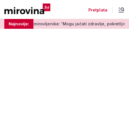
Pretplata
rovljenike: 'Mogu jačati zdravlje, pokretljivost i kvalitetu život
Najnovije: