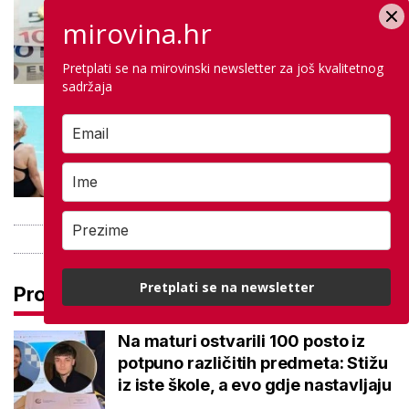
Negativna promjena u drugom
mirovina.hr
stupu: Srpanjski prinosi većine
fondova otišli u minus
Pretplati se na mirovinski newsletter za još kvalitetnog
sadržaja
Kupanje u ovom gradu i sutra
besplatno: Građani se mogu
ohladiti tijekom toplinskog vala
Pretplati se na newsletter
Pročitaj još
Na maturi ostvarili 100 posto iz
potpuno različitih predmeta: Stižu
iz iste škole, a evo gdje nastavljaju