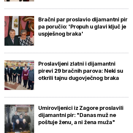
Bračni par proslavio dijamantni pir
pa poručio: 'Propuh u glavi ključ je
uspješnog braka'
Proslavljeni zlatni i dijamantni
pirevi 29 bračnih parova: Neki su
otkrili tajnu dugovječnog braka
Umirovljenici iz Zagore proslavili
dijamantni pir: "Danas muž ne
poštuje ženu, a ni žena muža"