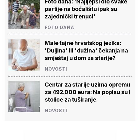
Foto dana: 'Najljepši dio svake
partije na boćalištu ipak su
zajednički trenuci'
FOTO DANA
Male tajne hrvatskog jezika:
'Duljina' ili 'dužina' čekanja na
smještaj u dom za starije?
NOVOSTI
Centar za starije uzima opremu
za 492.000 eura: Na popisu su i
stolice za tuširanje
NOVOSTI