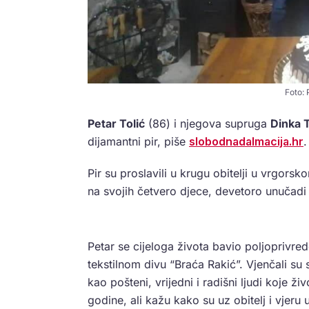
Foto: 
Petar Tolić
(86) i njegova supruga
Dinka T
dijamantni pir, piše
slobodnadalmacija.hr
.
Pir su proslavili u krugu obitelji u vrgors
na svojih četvero djece, devetoro unučadi
Petar se cijeloga života bavio poljoprivre
tekstilnom divu “Braća Rakić”. Vjenčali su
kao pošteni, vrijedni i radišni ljudi koje ž
godine, ali kažu kako su uz obitelj i vjeru u