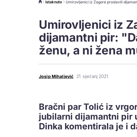
Istaknuto
Umirovljenici iz Z
dijamantni pir: "
ženu, a ni žena 
Josip Mihaljević
21. siječanj 2021.
Bračni par Tolić iz vrgo
jubilarni dijamantni pir 
Dinka komentirala je i 