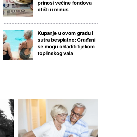
prinosi većine fondova
otišli u minus
Kupanje u ovom gradu i
sutra besplatno: Građani
se mogu ohladiti tijekom
toplinskog vala