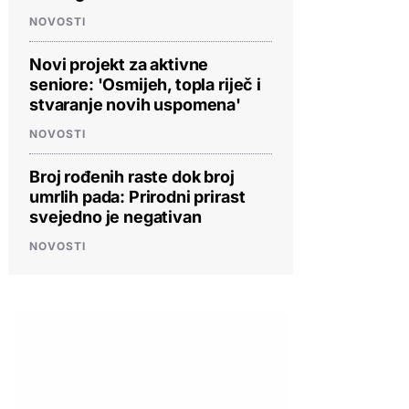
NOVOSTI
Novi projekt za aktivne
seniore: 'Osmijeh, topla riječ i
stvaranje novih uspomena'
NOVOSTI
Broj rođenih raste dok broj
umrlih pada: Prirodni prirast
svejedno je negativan
NOVOSTI
PROVJERITE PONUDU
PROVJERITE PONUDU
PROVJERIT