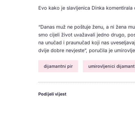
Evo kako je slavljenica Dinka komentirala
“Danas muž ne poštuje ženu, a ni žena muž
smo cijeli život uvažavali jedno drugo, p
na unučad i praunučad koji nas uveseljava
dvije dobre nevjeste”, poručila je umirovlje
dijamantni pir
umirovljenici dijamant
Podijeli vijest