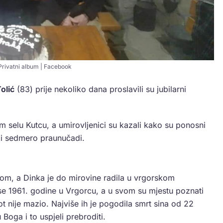
Privatni album | Facebook
olić
(83) prije nekoliko dana proslavili su jubilarni
kom selu Kutcu, a umirovljenici su kazali kako su ponosni
 i sedmero praunučadi.
dom, a Dinka je do mirovine radila u vrgorskom
 se 1961. godine u Vrgorcu, a u svom su mjestu poznati
ivot nije mazio. Najviše ih je pogodila smrt sina od 22
 Boga i to uspjeli prebroditi.