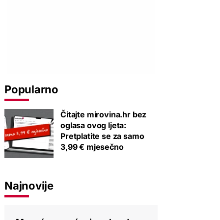
Popularno
Čitajte mirovina.hr bez
oglasa ovog ljeta:
Pretplatite se za samo
3,99 € mjesečno
Najnovije