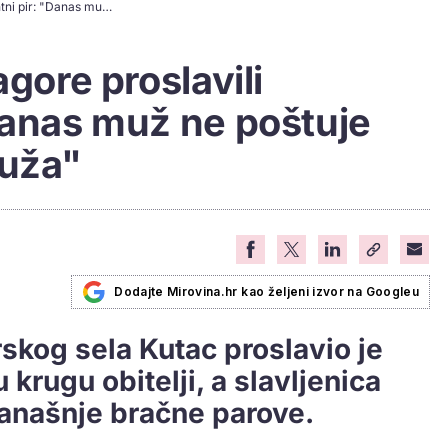
Umirovljenici iz Zagore proslavili dijamantni pir: "Danas muž ne poštuje ženu, a ni žena muža"
agore proslavili
Danas muž ne poštuje
muža"
Dodajte Mirovina.hr kao željeni izvor na Googleu
rskog sela Kutac proslavio je
u krugu obitelji, a slavljenica
današnje bračne parove.