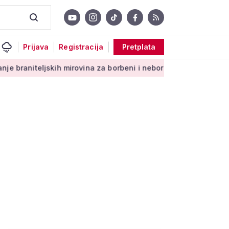
Prijava
Registracija
Pretplata
kih mirovina za borbeni i neborbeni sektor od početka 2027. go