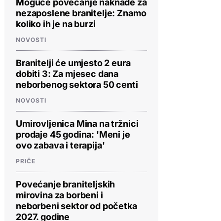
Moguće povećanje naknade za
nezaposlene branitelje: Znamo
koliko ih je na burzi
NOVOSTI
Branitelji će umjesto 2 eura
dobiti 3: Za mjesec dana
neborbenog sektora 50 centi
NOVOSTI
Umirovljenica Mina na tržnici
prodaje 45 godina: 'Meni je
ovo zabava i terapija'
PRIČE
Povećanje braniteljskih
mirovina za borbeni i
neborbeni sektor od početka
2027. godine