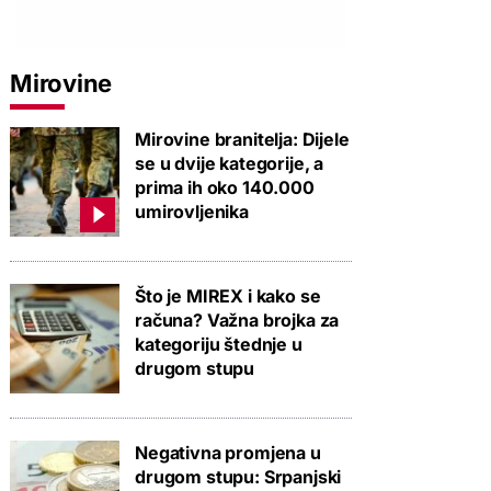
Mirovine
Mirovine branitelja: Dijele
se u dvije kategorije, a
prima ih oko 140.000
umirovljenika
Što je MIREX i kako se
računa? Važna brojka za
kategoriju štednje u
drugom stupu
Negativna promjena u
drugom stupu: Srpanjski