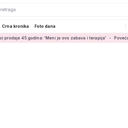
Crna kronika
Foto dana
odina: 'Meni je ovo zabava i terapija'
Povećanje braniteljs