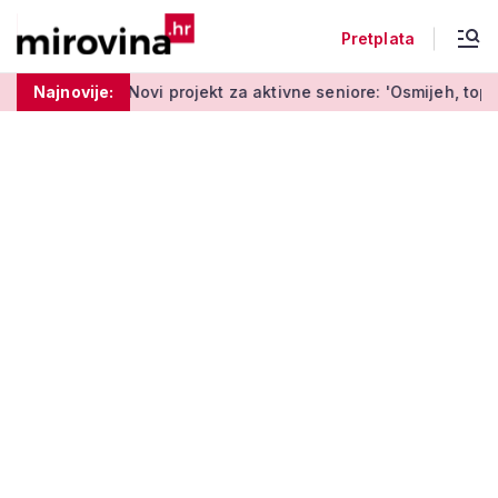
Pretplata
 godine
Najnovije:
Novi projekt za aktivne seniore: 'Osmijeh, topla rij