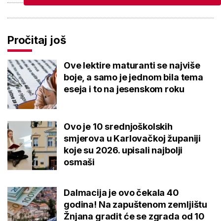
Pročitaj još
Ove lektire maturanti se najviše
boje, a samo je jednom bila tema
eseja i to na jesenskom roku
Ovo je 10 srednjoškolskih
smjerova u Karlovačkoj županiji
koje su 2026. upisali najbolji
osmaši
Dalmacija je ovo čekala 40
godina! Na zapuštenom zemljištu
Žnjana gradit će se zgrada od 10