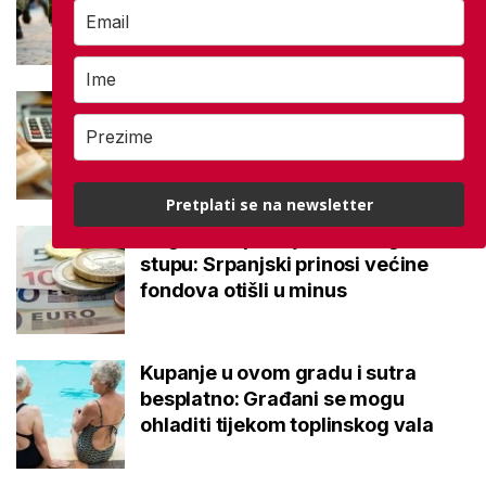
140.000 umirovljenika
Što je MIREX i kako se računa?
Važna brojka za kategoriju štednje
u drugom stupu
Pretplati se na newsletter
Negativna promjena u drugom
stupu: Srpanjski prinosi većine
fondova otišli u minus
Kupanje u ovom gradu i sutra
besplatno: Građani se mogu
ohladiti tijekom toplinskog vala