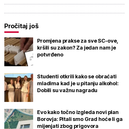
Pročitaj još
Promjena prakse za sve SC-ove,
kršili su zakon? Za jedan nam je
potvrđeno
Studenti otkrili kako se obraćati
mladima kad je u pitanju alkohol:
Dobili su važnu nagradu
Evo kako točno izgleda novi plan
Borovja: Pitali smo Grad hoće li ga
mijenjati zbog prigovora