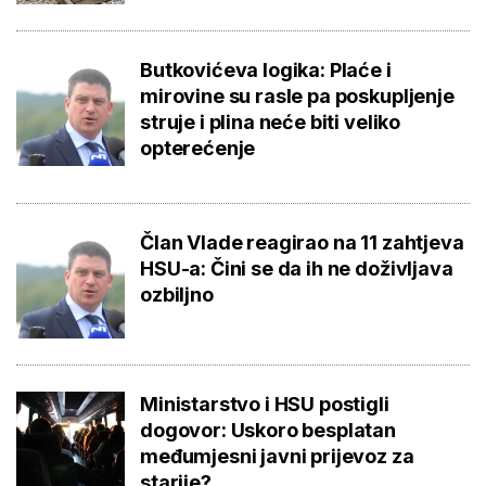
Butkovićeva logika: Plaće i
mirovine su rasle pa poskupljenje
struje i plina neće biti veliko
opterećenje
Član Vlade reagirao na 11 zahtjeva
HSU-a: Čini se da ih ne doživljava
ozbiljno
Ministarstvo i HSU postigli
dogovor: Uskoro besplatan
međumjesni javni prijevoz za
starije?