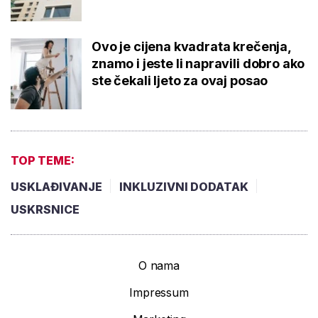
Ovo je cijena kvadrata krečenja,
znamo i jeste li napravili dobro ako
ste čekali ljeto za ovaj posao
TOP TEME:
USKLAĐIVANJE
INKLUZIVNI DODATAK
USKRSNICE
O nama
Impressum