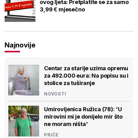
ovog ljeta: Pretplatite se za samo
3,99 € mjesečno
Najnovije
Centar za starije uzima opremu
za 492.000 eura: Na popisu su i
stolice za tuširanje
NOVOSTI
Umirovljenica Ružica (78): 'U
mirovini mi je donijelo mir što
ne moram ništa'
PRIČE