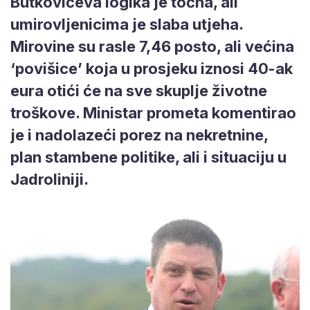
Butkovićeva logika je točna, ali
umirovljenicima je slaba utjeha.
Mirovine su rasle 7,46 posto, ali većina
‘povišice’ koja u prosjeku iznosi 40-ak
eura otići će na sve skuplje životne
troškove. Ministar prometa komentirao
je i nadolazeći porez na nekretnine,
plan stambene politike, ali i situaciju u
Jadroliniji.