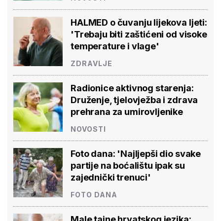
HALMED o čuvanju lijekova ljeti:
'Trebaju biti zaštićeni od visoke
temperature i vlage'
ZDRAVLJE
Radionice aktivnog starenja:
Druženje, tjelovježba i zdrava
prehrana za umirovljenike
NOVOSTI
Foto dana: 'Najljepši dio svake
partije na boćalištu ipak su
zajednički trenuci'
FOTO DANA
Male tajne hrvatskog jezika: