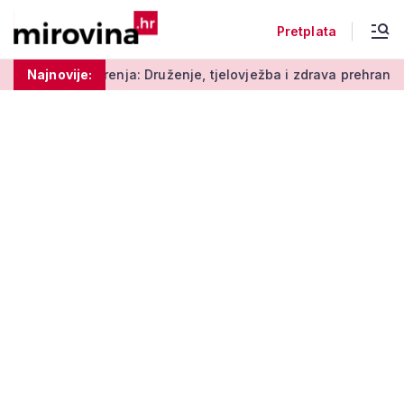
Pretplata
nja: Druženje, tjelovježba i zdrava prehrana za umirovljenike
Najnovije: