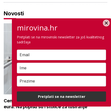
Novosti
mirovina.hr
Pretplati se na mirovinski newsletter za još kvalitetnog
sadržaja
Pretplati se na newsletter
Centar za starije uzima opremu za 492.000
eura: Na popisu su i stolice za tuširanje