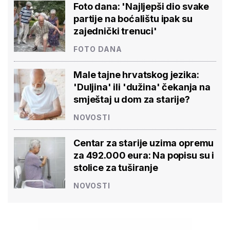
Foto dana: 'Najljepši dio svake
partije na boćalištu ipak su
zajednički trenuci'
FOTO DANA
Male tajne hrvatskog jezika:
'Duljina' ili 'dužina' čekanja na
smještaj u dom za starije?
NOVOSTI
Centar za starije uzima opremu
za 492.000 eura: Na popisu su i
stolice za tuširanje
NOVOSTI