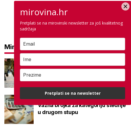
mirovina.hr
Pretplati se na mirovinski newsletter za još kvalitetnog
sadržaja
Mirovine
Mirovine branitelja: Dijele se u
dvije kategorije, a prima ih oko
140.000 umirovljenika
Pretplati se na newsletter
Što je MIREX i kako se računa?
Važna brojka za kategoriju štednje
u drugom stupu