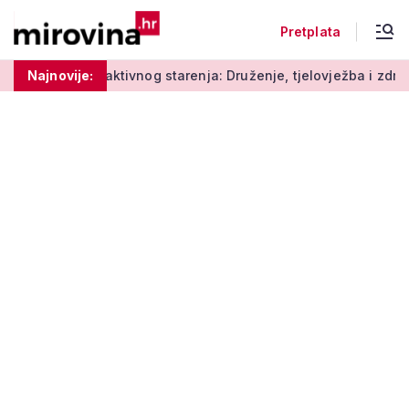
Pretplata
Radionice aktivnog starenja: Druženje, tjelovježba i zdrava pr
Najnovije: