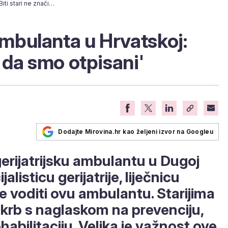
Prva gerijatrijska ambulanta u Hrvatskoj: 'Biti stari ne znači i da smo otpisani'
ambulanta u Hrvatskoj:
 i da smo otpisani'
Dodajte Mirovina.hr kao željeni izvor na Googleu
gerijatrijsku ambulantu u Dugoj
alisticu gerijatrije, liječnicu
 voditi ovu ambulantu. Starijima
krb s naglaskom na prevenciju,
ehabilitaciju. Velika je važnost ove