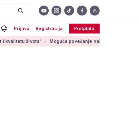
Prijava
Registracija
Pretplata
ivota'
Moguće povećanje naknade za nezaposlene branitelje