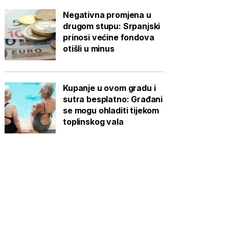
Negativna promjena u
drugom stupu: Srpanjski
prinosi većine fondova
otišli u minus
Kupanje u ovom gradu i
sutra besplatno: Građani
se mogu ohladiti tijekom
toplinskog vala