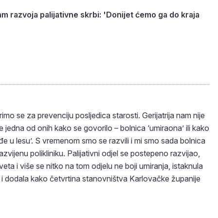
m razvoja palijativne skrbi: 'Donijet ćemo ga do kraja
mo se za prevenciju posljedica starosti. Gerijatrija nam nije
 jedna od onih kako se govorilo – bolnica ‘umiraona’ ili kako
iđe u lesu’. S vremenom smo se razvili i mi smo sada bolnica
vijenu polikliniku. Palijativni odjel se postepeno razvijao,
eta i više se nitko na tom odjelu ne boji umiranja, istaknula
an i dodala kako četvrtina stanovništva Karlovačke županije