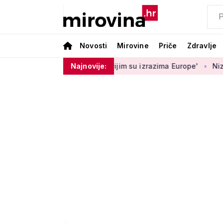
Novosti
Mirovine
Priče
Zdravlje
: 'Među najopipljivijim su izrazima Europe'
Najnovije:
Niz aktivnosti za