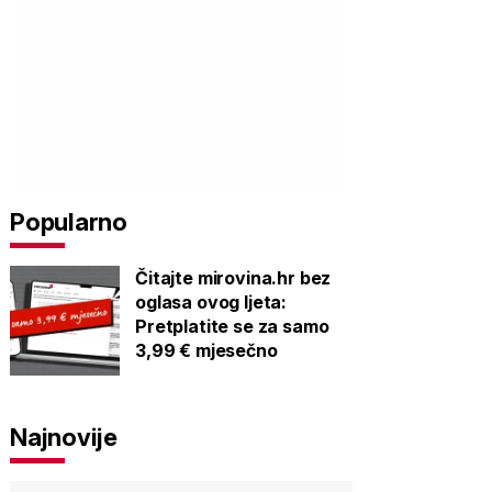
Popularno
Čitajte mirovina.hr bez
oglasa ovog ljeta:
Pretplatite se za samo
3,99 € mjesečno
Najnovije