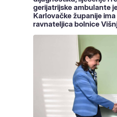
gerijatrijske ambulante j
Karlovačke županije ima 6
ravnateljica bolnice Višn