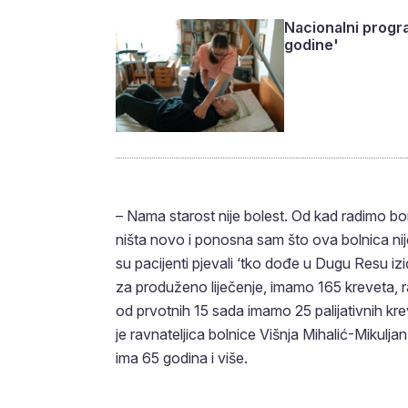
Nacionalni progra
godine'
– Nama starost nije bolest. Od kad radimo bori
ništa novo i ponosna sam što ova bolnica nije
su pacijenti pjevali ‘tko dođe u Dugu Resu iz
za produženo liječenje, imamo 165 kreveta, raz
od prvotnih 15 sada imamo 25 palijativnih krev
je ravnateljica bolnice Višnja Mihalić-Mikulj
ima 65 godina i više.