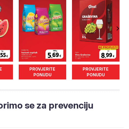
E
PROVJERITE
PROVJERITE
PONUDU
PONUDU
borimo se za prevenciju