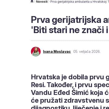
Novosti
Prva gerijatrijska 
'Biti stari ne znači
Ivana Moslavac
05. veljača 2026.
Hrvatska je dobila prvu 
Resi. Također, i prvu specij
Vandu Eđed Šimić koja će
će pružati zdravstvenu s
dijagnostiku, liječenje i r