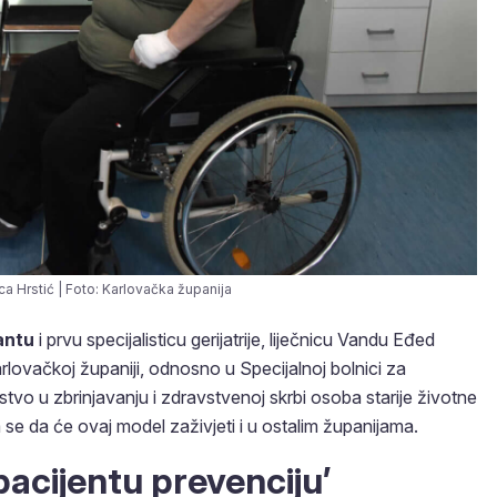
ica Hrstić | Foto: Karlovačka županija
antu
i prvu specijalisticu gerijatrije, liječnicu Vandu Eđed
rlovačkoj županiji, odnosno u Specijalnoj bolnici za
tvo u zbrinjavanju i zdravstvenoj skrbi osoba starije životne
a se da će ovaj model zaživjeti i u ostalim županijama.
 pacijentu prevenciju’