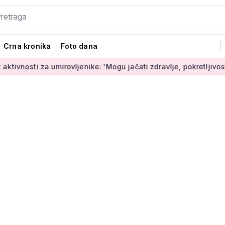
Crna kronika
Foto dana
 umirovljenike: 'Mogu jačati zdravlje, pokretljivost i kvalitetu ž