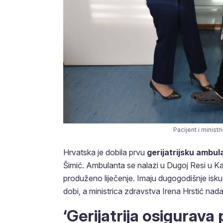
Pacijent i ministr
Hrvatska je dobila prvu
gerijatrijsku ambul
Šimić. Ambulanta se nalazi u Dugoj Resi u Ka
produženo liječenje. Imaju dugogodišnje iskus
dobi, a ministrica zdravstva Irena Hrstić nad
‘Gerijatrija osigurava