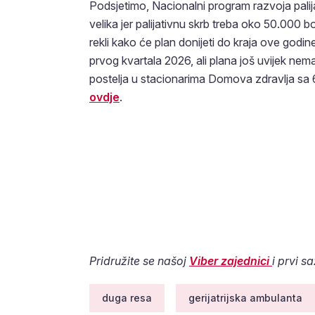
Podsjetimo, Nacionalni program razvoja palija
velika jer palijativnu skrb treba oko 50.000 b
rekli kako će plan donijeti do kraja ove godin
prvog kvartala 2026, ali plana još uvijek nema
postelja u stacionarima Domova zdravlja sa 63
ovdje
.
Pridružite se našoj
Viber zajednici
i prvi s
duga resa
gerijatrijska ambulanta