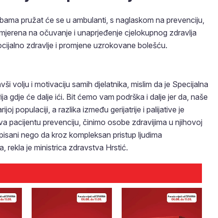
bama pružat će se u ambulanti, s naglaskom na prevenciju,
će usmjerena na očuvanje i unaprjeđenje cjelokupnog zdravlja
i socijalno zdravlje i promjene uzrokovane bolešću.
 volju i motivaciju samih djelatnika, mislim da je Specijalna
ja gdje će dalje ići. Bit ćemo vam podrška i dalje jer da, naše
oj populaciji, a razlika između gerijatrije i palijative je
ava pacijentu prevenciju, činimo osobe zdravijima u njihovoj
otpisani nego da kroz kompleksan pristup ljudima
rekla je ministrica zdravstva Hrstić.