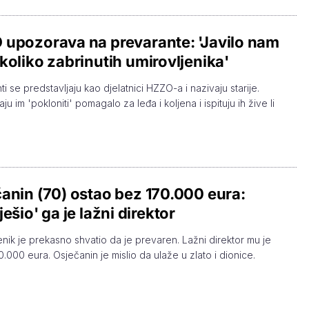
upozorava na prevarante: 'Javilo nam
koliko zabrinutih umirovljenika'
i se predstavljaju kao djelatnici HZZO-a i nazivaju starije.
u im 'pokloniti' pomagalo za leđa i koljena i ispituju ih žive li
anin (70) ostao bez 170.000 eura:
ješio' ga je lažni direktor
enik je prekasno shvatio da je prevaren. Lažni direktor mu je
0.000 eura. Osječanin je mislio da ulaže u zlato i dionice.