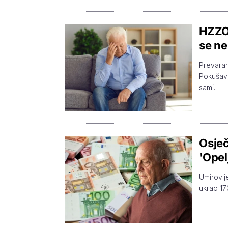
HZZO 
se ne
Prevarant
Pokušavaj
sami.
Osječ
'Opel
Umirovlj
ukrao 17