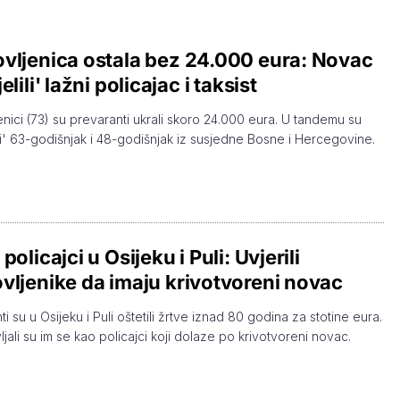
vljenica ostala bez 24.000 eura: Novac
elili' lažni policajac i taksist
enici (73) su prevaranti ukrali skoro 24.000 eura. U tandemu su
li' 63-godišnjak i 48-godišnjak iz susjedne Bosne i Hercegovine.
policajci u Osijeku i Puli: Uvjerili
vljenike da imaju krivotvoreni novac
i su u Osijeku i Puli oštetili žrtve iznad 80 godina za stotine eura.
ljali su im se kao policajci koji dolaze po krivotvoreni novac.