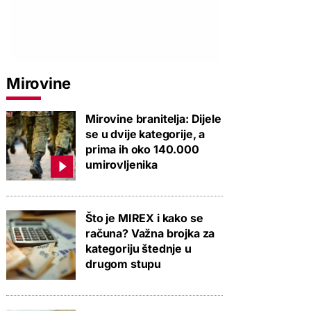
Mirovine
Mirovine branitelja: Dijele
se u dvije kategorije, a
prima ih oko 140.000
umirovljenika
Što je MIREX i kako se
računa? Važna brojka za
kategoriju štednje u
drugom stupu