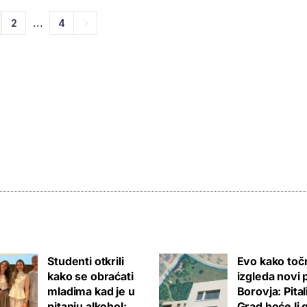
...
2
4
Studenti otkrili
Evo kako toč
kako se obraćati
izgleda novi 
mladima kad je u
Borovja: Pita
pitanju alkohol:
Grad hoće li 