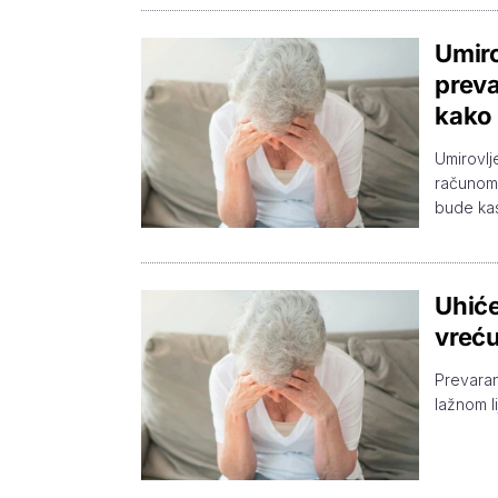
Umiro
preva
kako 
Umirovlj
računom.
bude ka
Uhiće
vreću
Prevaran
lažnom li