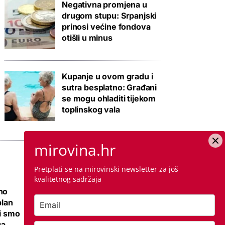
Negativna promjena u
drugom stupu: Srpanjski
prinosi većine fondova
otišli u minus
Kupanje u ovom gradu i
sutra besplatno: Građani
se mogu ohladiti tijekom
toplinskog vala
mirovina.hr
Pretplati se na mirovinski newsletter za još
kvalitetnog sadržaja
no
Ovo je cijena
plan
kvadrata krečenja,
li smo
znamo i jeste li
ga
napravili dobro ako