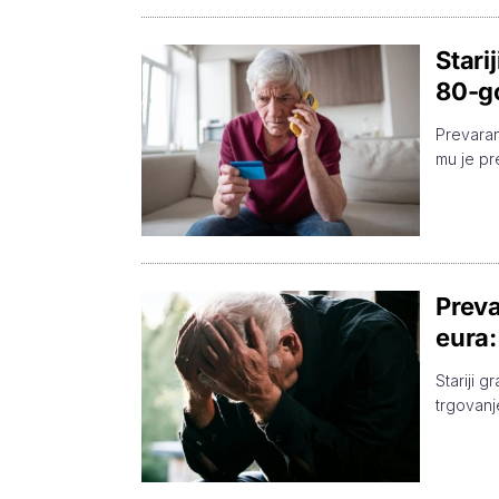
Stari
80-go
Prevarant
mu je pr
Preva
eura:
Stariji 
trgovanj