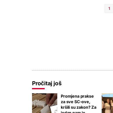
1
Pročitaj još
Promjena prakse
za sve SC-ove,
kršili su zakon? Za
jedan nam je