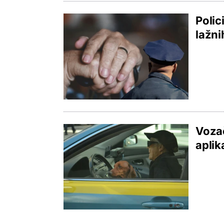
Polic
lažni
Vozač
aplik