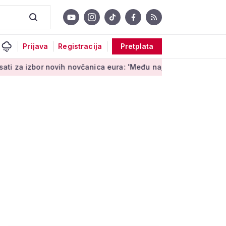
Prijava
Registracija
Pretplata
r novih novčanica eura: 'Među najopipljivijim su izrazima Euro