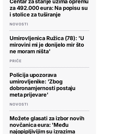
Centar za starije uzima opremu
za 492.000 eura: Na popisu su
i stolice za tuširanje
NOVOSTI
Umirovljenica Ružica (78): 'U
mirovini mi je donijelo mir što
ne moram ništa'
PRIČE
Policija upozorava
umirovljenike: 'Zbog
dobronamjernosti postaju
meta prijevare'
NOVOSTI
Možete glasati za izbor novih
novčanica eura: 'Među
najopipljivijim su izrazima