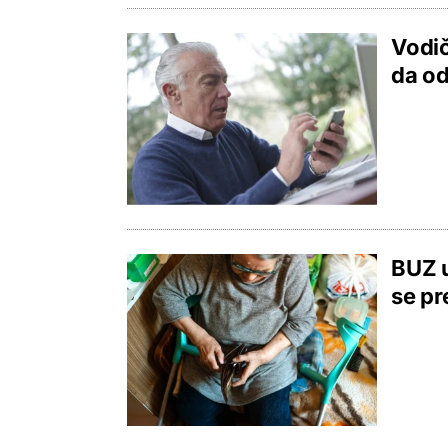
Vodič
da od
BUZ u
se pr