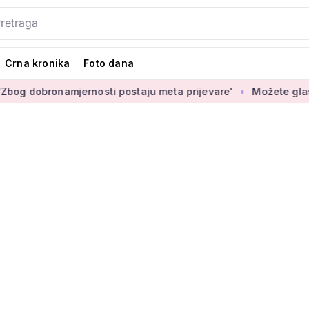
Crna kronika
Foto dana
onamjernosti postaju meta prijevare'
Možete glasati za izbo