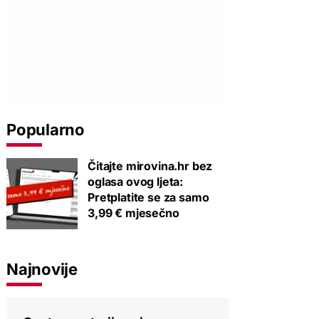
Popularno
Čitajte mirovina.hr bez
oglasa ovog ljeta:
Pretplatite se za samo
3,99 € mjesečno
Najnovije