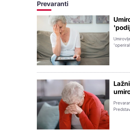
Prevaranti
Umiro
'podij
Umirovlj
'operira
Lažni 
umiro
Prevarant
Predstav