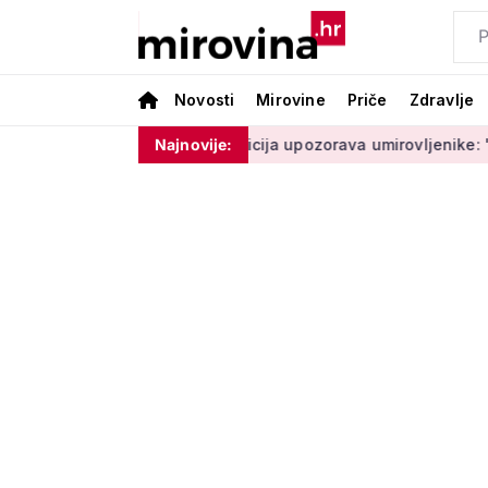
Novosti
Mirovine
Priče
Zdravlje
e moram ništa'
Policija upozorava umirovljenike: 'Zbog dobr
Najnovije: