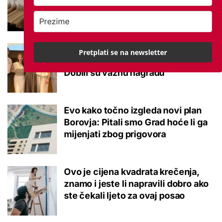
potvrđeno
Studenti otkrili kako se obraćati
Pretplati se na newsletter
mladima kad je u pitanju alkohol:
Dobili su važnu nagradu
Evo kako točno izgleda novi plan
Borovja: Pitali smo Grad hoće li ga
mijenjati zbog prigovora
Ovo je cijena kvadrata krečenja,
znamo i jeste li napravili dobro ako
ste čekali ljeto za ovaj posao