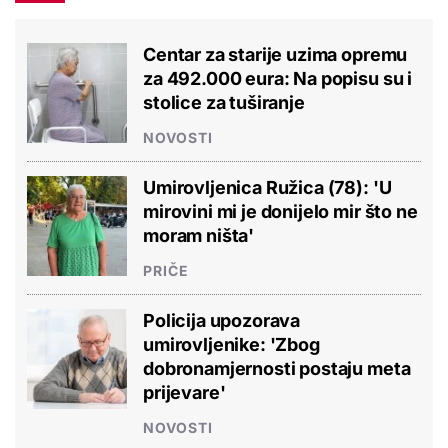
Centar za starije uzima opremu
za 492.000 eura: Na popisu su i
stolice za tuširanje
NOVOSTI
Umirovljenica Ružica (78): 'U
mirovini mi je donijelo mir što ne
moram ništa'
PRIČE
Policija upozorava
umirovljenike: 'Zbog
dobronamjernosti postaju meta
prijevare'
NOVOSTI