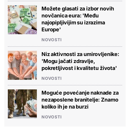
Možete glasati za izbor novih
novčanica eura: 'Među
najopipljivijim su izrazima
Europe'
NOVOSTI
Niz aktivnosti za umirovljenike:
'Mogu jačati zdravlje,
pokretljivost i kvalitetu života'
NOVOSTI
Moguće povećanje naknade za
nezaposlene branitelje: Znamo
koliko ih je na burzi
NOVOSTI