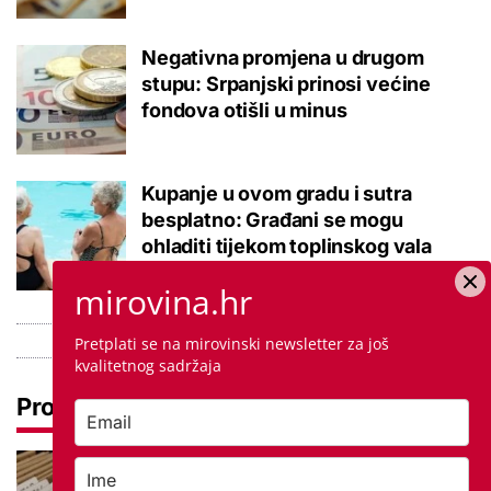
Negativna promjena u drugom
stupu: Srpanjski prinosi većine
fondova otišli u minus
Kupanje u ovom gradu i sutra
besplatno: Građani se mogu
ohladiti tijekom toplinskog vala
mirovina.hr
Pretplati se na mirovinski newsletter za još
kvalitetnog sadržaja
Pročitaj još
Promjena prakse za sve SC-ove,
kršili su zakon? Za jedan nam je