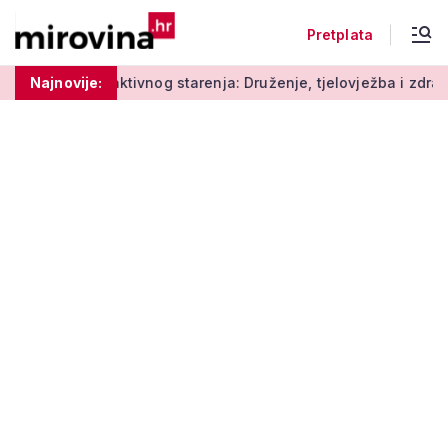
Pretplata
adionice aktivnog starenja: Druženje, tjelovježba i zdrava pre
Najnovije: