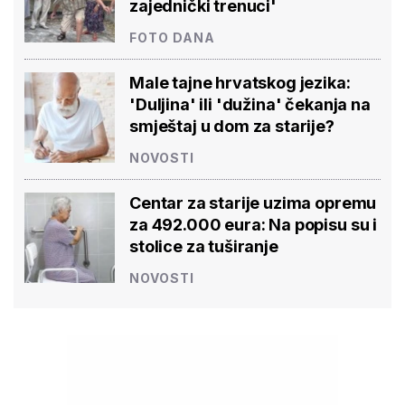
zajednički trenuci'
FOTO DANA
Male tajne hrvatskog jezika:
'Duljina' ili 'dužina' čekanja na
smještaj u dom za starije?
NOVOSTI
Centar za starije uzima opremu
za 492.000 eura: Na popisu su i
stolice za tuširanje
NOVOSTI