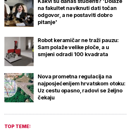
Kakvi su danas studenti? 'Dolaze
na fakultet naviknuti dati točan
odgovor, a ne postaviti dobro
pitanje'
Robot keramičar ne traži pauzu:
Sam polaže velike ploče, a u
smjeni odradi 100 kvadrata
Nova prometna regulacija na
najposjećenijem hrvatskom otoku:
Uz cestu opasno, radovi se željno
čekaju
TOP TEME: