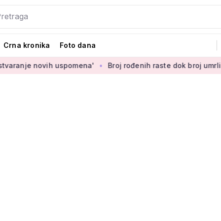
Crna kronika
Foto dana
e novih uspomena'
Broj rođenih raste dok broj umrlih pada: Pr