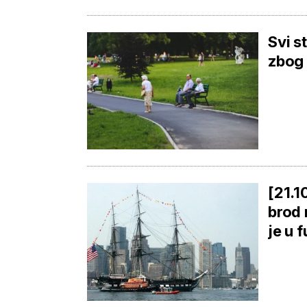
Svi s
zbog 
[21.1
brod 
je u f