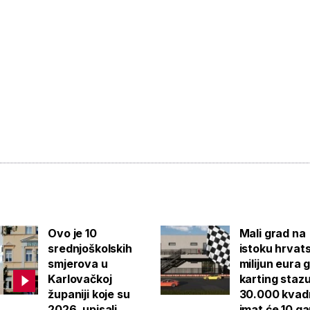
Ovo je 10
Mali grad na
srednjoškolskih
istoku hrvat
smjerova u
milijun eura 
Karlovačkoj
karting staz
županiji koje su
30.000 kvad
2026. upisali
imat će 10 g