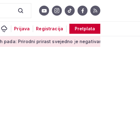
Prijava
Registracija
Pretplata
irodni prirast svejedno je negativan
Moguće povećanje nakna