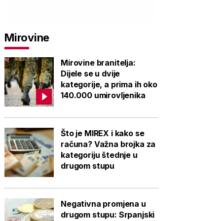
Mirovine
Mirovine branitelja:
Dijele se u dvije
kategorije, a prima ih oko
140.000 umirovljenika
Što je MIREX i kako se
računa? Važna brojka za
kategoriju štednje u
drugom stupu
Negativna promjena u
drugom stupu: Srpanjski