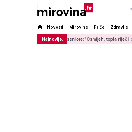
Novosti
Mirovine
Priče
Zdravlje
vi projekt za aktivne seniore: 'Osmijeh, topla riječ i stvaranj
Najnovije: