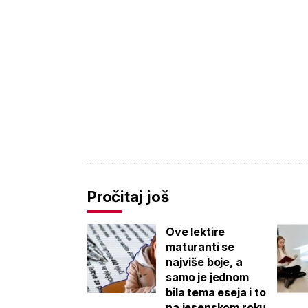
Pročitaj još
Ove lektire
maturanti se
najviše boje, a
samo je jednom
bila tema eseja i to
na jesenskom roku