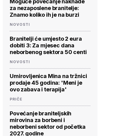
Moguće povećanje naknade
za nezaposlene branitelje:
Znamo koliko ih je na burzi
NOVOSTI
Branitelji će umjesto 2 eura
dobiti 3: Za mjesec dana
neborbenog sektora 50 centi
NOVOSTI
Umirovljenica Mina na tržnici
prodaje 45 godina: 'Meni je
ovo zabava i terapija'
PRIČE
Povećanje braniteljskih
mirovina za borbeni i
neborbeni sektor od početka
2027. godine