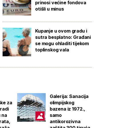
prinosi većine fondova
otišli u minus
Kupanje u ovom gradu i
sutra besplatno: Građani
se mogu ohladiti tijekom
toplinskog vala
Galerija: Sanacija
ske za
olimpijskog
gradi
bazena iz 1972.,
u na
samo
rata,
antikorozivna
araža
zaštita 300 tisuća