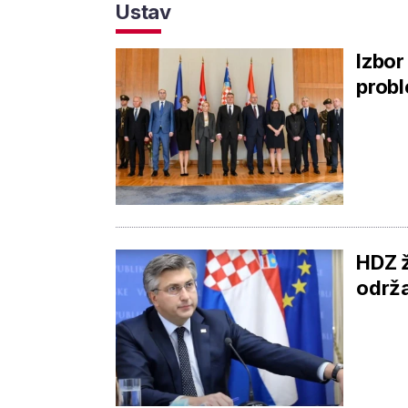
Ustav
Izbor
probl
HDZ ž
održ