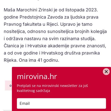
Maša Marochini Zrinski je od listopada 2023.
godine Predstojnica Zavoda za ljudska prava
Pravnog fakulteta u Rijeci. Upravo je tamo
nositeljica, odnosno sunositeljica brojnih kolegija
i održava nastavu na svim razinama studija.
Članica je i Hrvatske akademije pravne znanosti,
a od ove godine i Hrvatskog društva pravnika
Rijeka. Ona ima 41 godinu.
mirovina.hr
godine ustavnih sudaca
odabir ustavnih sudaca
suci Ustavnog suda
Pretplati se na mirovinski newsletter za još
kvalitetnog sadržaja
ustav
ustavni suci