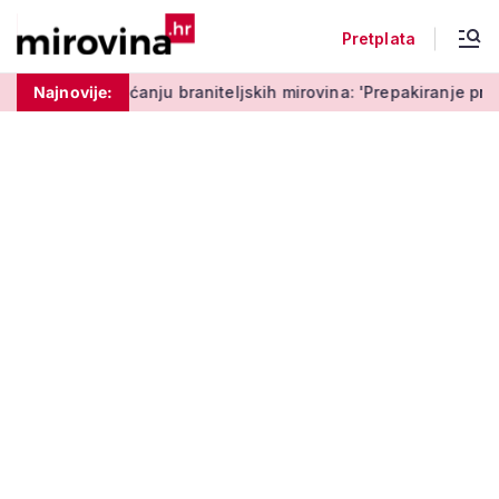
Pretplata
u braniteljskih mirovina: 'Prepakiranje prijedloga Možemo!'
Najnovije: