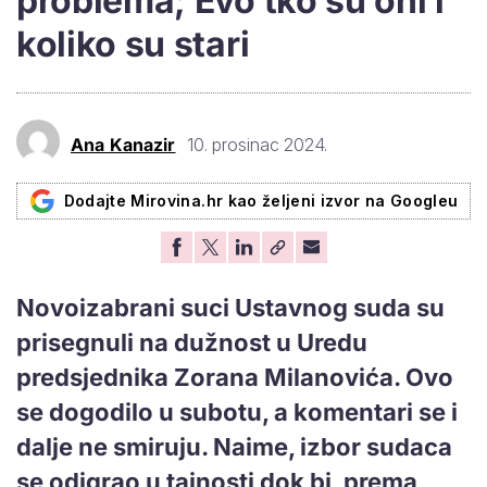
problema; Evo tko su oni i
koliko su stari
Ana Kanazir
10. prosinac 2024.
Dodajte Mirovina.hr kao željeni izvor na Googleu
Novoizabrani suci Ustavnog suda su
prisegnuli na dužnost u Uredu
predsjednika Zorana Milanovića. Ovo
se dogodilo u subotu, a komentari se i
dalje ne smiruju. Naime, izbor sudaca
se odigrao u tajnosti dok bi, prema