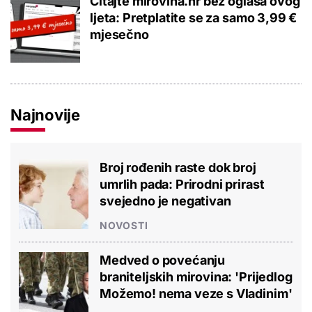
Čitajte mirovina.hr bez oglasa ovog
ljeta: Pretplatite se za samo 3,99 €
mjesečno
Najnovije
Broj rođenih raste dok broj
umrlih pada: Prirodni prirast
svejedno je negativan
NOVOSTI
Medved o povećanju
braniteljskih mirovina: 'Prijedlog
Možemo! nema veze s Vladinim'