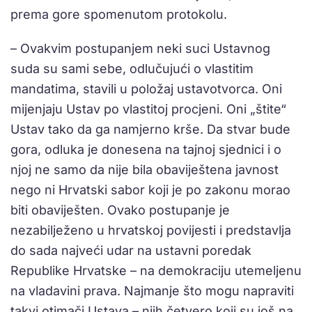
prema gore spomenutom protokolu.
– Ovakvim postupanjem neki suci Ustavnog
suda su sami sebe, odlučujući o vlastitim
mandatima, stavili u položaj ustavotvorca. Oni
mijenjaju Ustav po vlastitoj procjeni. Oni „štite“
Ustav tako da ga namjerno krše. Da stvar bude
gora, odluka je donesena na tajnoj sjednici i o
njoj ne samo da nije bila obaviještena javnost
nego ni Hrvatski sabor koji je po zakonu morao
biti obaviješten. Ovako postupanje je
nezabilježeno u hrvatskoj povijesti i predstavlja
do sada najveći udar na ustavni poredak
Republike Hrvatske – na demokraciju utemeljenu
na vladavini prava. Najmanje što mogu napraviti
takvi otimači Ustava – njih četvero koji su još na