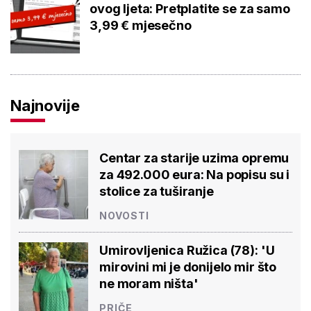
ovog ljeta: Pretplatite se za samo
3,99 € mjesečno
Najnovije
Centar za starije uzima opremu
za 492.000 eura: Na popisu su i
stolice za tuširanje
NOVOSTI
Umirovljenica Ružica (78): 'U
mirovini mi je donijelo mir što
ne moram ništa'
PRIČE