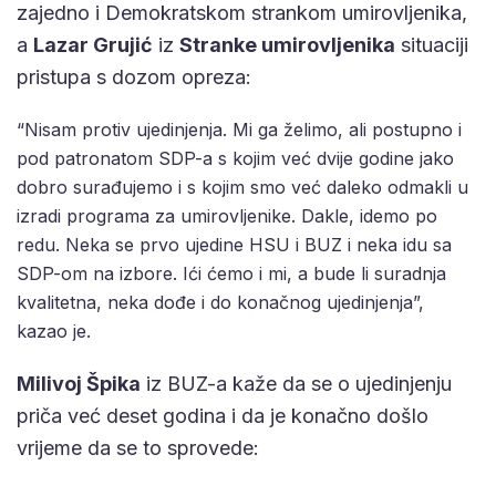
zajedno i Demokratskom strankom umirovljenika,
a
Lazar Grujić
iz
Stranke umirovljenika
situaciji
pristupa s dozom opreza:
“Nisam protiv ujedinjenja. Mi ga želimo, ali postupno i
pod patronatom SDP-a s kojim već dvije godine jako
dobro surađujemo i s kojim smo već daleko odmakli u
izradi programa za umirovljenike. Dakle, idemo po
redu. Neka se prvo ujedine HSU i BUZ i neka idu sa
SDP-om na izbore. Ići ćemo i mi, a bude li suradnja
kvalitetna, neka dođe i do konačnog ujedinjenja”,
kazao je.
Milivoj Špika
iz BUZ-a kaže da se o ujedinjenju
priča već deset godina i da je konačno došlo
vrijeme da se to sprovede: