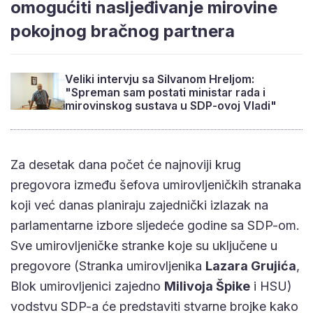
omogućiti nasljeđivanje mirovine
pokojnog bračnog partnera
Veliki intervju sa Silvanom Hreljom:
"Spreman sam postati ministar rada i
mirovinskog sustava u SDP-ovoj Vladi"
Za desetak dana počet će najnoviji krug
pregovora između šefova umirovljeničkih stranaka
koji već danas planiraju zajednički izlazak na
parlamentarne izbore sljedeće godine sa SDP-om.
Sve umirovljeničke stranke koje su uključene u
pregovore (Stranka umirovljenika
Lazara Grujića
,
Blok umirovljenici zajedno
Milivoja Špike
i HSU)
vodstvu SDP-a će predstaviti stvarne brojke kako