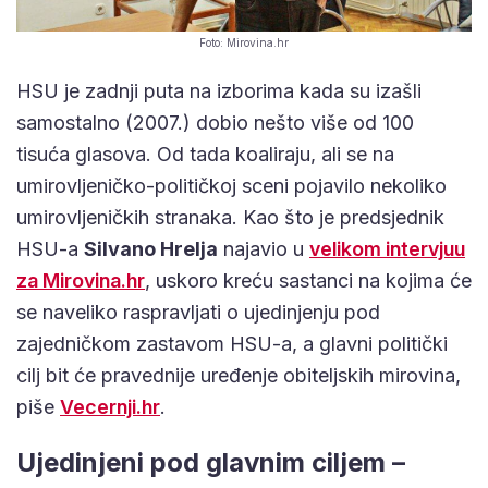
Foto: Mirovina.hr
HSU je zadnji puta na izborima kada su izašli
samostalno (2007.) dobio nešto više od 100
tisuća glasova. Od tada koaliraju, ali se na
umirovljeničko-političkoj sceni pojavilo nekoliko
umirovljeničkih stranaka. Kao što je predsjednik
HSU-a
Silvano Hrelja
najavio u
velikom intervjuu
za Mirovina.hr
, uskoro kreću sastanci na kojima će
se naveliko raspravljati o ujedinjenju pod
zajedničkom zastavom HSU-a, a glavni politički
cilj bit će pravednije uređenje obiteljskih mirovina,
piše
Vecernji.hr
.
Ujedinjeni pod glavnim ciljem –