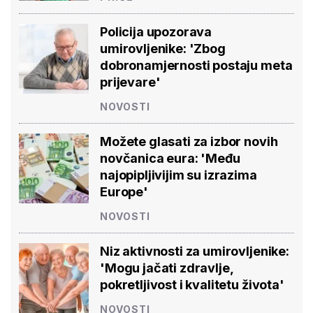
Policija upozorava
umirovljenike: 'Zbog
dobronamjernosti postaju meta
prijevare'
NOVOSTI
Možete glasati za izbor novih
novčanica eura: 'Među
najopipljivijim su izrazima
Europe'
NOVOSTI
Niz aktivnosti za umirovljenike:
'Mogu jačati zdravlje,
pokretljivost i kvalitetu života'
NOVOSTI