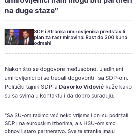
umirovljenici nam mogu biti partneri
na duge staze”
SDP i Stranka umirovljenika predstavili
plan za rast mirovina: Rast do 300 kuna
odmah!
Nakon što se dogovore međusobno, ujedinjeni
umirovljenici bi se trebali dogovoriti i sa SDP-om.
Politički tajnik SDP-a
Davorko Vidović
kaže kako
su sa svima u kontaktu i da dobro surađuju:
“Sa SU-om radimo već neko vrijeme i oni su podržali
SDP i na europskim izborima, a s HSU-om smo
obnovili staro partnerstvo. Sve te stranke imaju