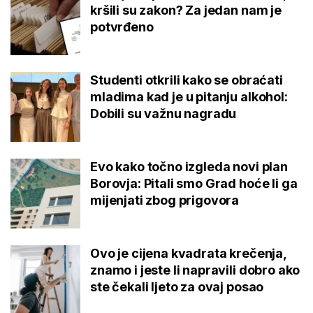
kršili su zakon? Za jedan nam je
potvrđeno
Studenti otkrili kako se obraćati
mladima kad je u pitanju alkohol:
Dobili su važnu nagradu
Evo kako točno izgleda novi plan
Borovja: Pitali smo Grad hoće li ga
mijenjati zbog prigovora
Ovo je cijena kvadrata krečenja,
znamo i jeste li napravili dobro ako
ste čekali ljeto za ovaj posao