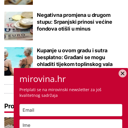
Negativna promjena u drugom
stupu: Srpanjski prinosi većine
fondova otišli u minus
Kupanje u ovom gradu i sutra
besplatno: Građani se mogu
ohladiti tijekom toplinskog vala
mirovina.hr
Pretplati se na mirovinski newsletter za još
kvalitetnog sadržaja
Pročitaj još
Promjena prakse za sve SC-ove,
kršili su zakon? Za jedan nam je