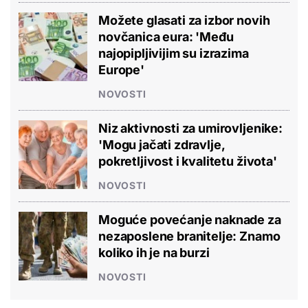
Možete glasati za izbor novih
novčanica eura: 'Među
najopipljivijim su izrazima
Europe'
NOVOSTI
Niz aktivnosti za umirovljenike:
'Mogu jačati zdravlje,
pokretljivost i kvalitetu života'
NOVOSTI
Moguće povećanje naknade za
nezaposlene branitelje: Znamo
koliko ih je na burzi
NOVOSTI