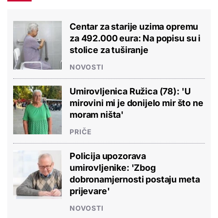
Centar za starije uzima opremu
za 492.000 eura: Na popisu su i
stolice za tuširanje
NOVOSTI
Umirovljenica Ružica (78): 'U
mirovini mi je donijelo mir što ne
moram ništa'
PRIČE
Policija upozorava
umirovljenike: 'Zbog
dobronamjernosti postaju meta
prijevare'
NOVOSTI