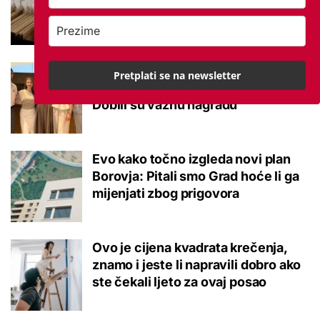
potvrđeno
Studenti otkrili kako se obraćati
Pretplati se na newsletter
mladima kad je u pitanju alkohol:
Dobili su važnu nagradu
Evo kako točno izgleda novi plan
Borovja: Pitali smo Grad hoće li ga
mijenjati zbog prigovora
Ovo je cijena kvadrata krečenja,
znamo i jeste li napravili dobro ako
ste čekali ljeto za ovaj posao