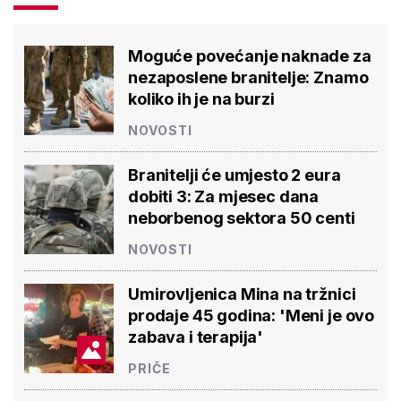
Moguće povećanje naknade za
nezaposlene branitelje: Znamo
koliko ih je na burzi
NOVOSTI
Branitelji će umjesto 2 eura
dobiti 3: Za mjesec dana
neborbenog sektora 50 centi
NOVOSTI
Umirovljenica Mina na tržnici
prodaje 45 godina: 'Meni je ovo
zabava i terapija'
PRIČE