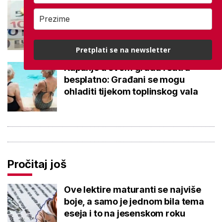
Negativna promjena u drugom
stupu: Srpanjski prinosi većine
fondova otišli u minus
Pretplati se na newsletter
Kupanje u ovom gradu i sutra
besplatno: Građani se mogu
ohladiti tijekom toplinskog vala
Pročitaj još
Ove lektire maturanti se najviše
boje, a samo je jednom bila tema
eseja i to na jesenskom roku