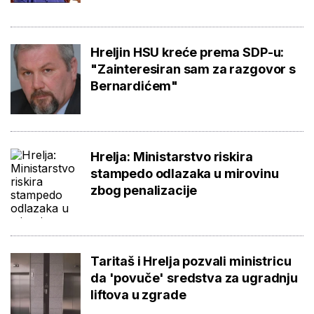
Hreljin HSU kreće prema SDP-u:
"Zainteresiran sam za razgovor s
Bernardićem"
Hrelja: Ministarstvo riskira
stampedo odlazaka u mirovinu
zbog penalizacije
Taritaš i Hrelja pozvali ministricu
da 'povuče' sredstva za ugradnju
liftova u zgrade