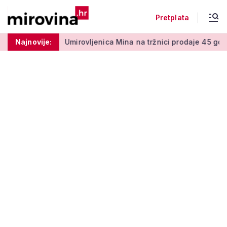
Pretplata
 50 centi
Najnovije:
Umirovljenica Mina na tržnici prodaje 45 godina: '