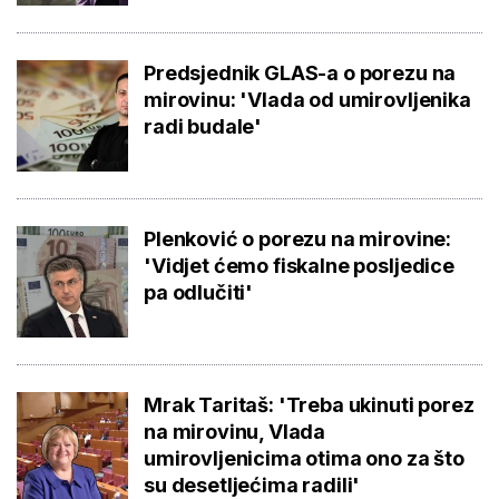
Predsjednik GLAS-a o porezu na
mirovinu: 'Vlada od umirovljenika
radi budale'
Plenković o porezu na mirovine:
'Vidjet ćemo fiskalne posljedice
pa odlučiti'
Mrak Taritaš: 'Treba ukinuti porez
na mirovinu, Vlada
umirovljenicima otima ono za što
su desetljećima radili'