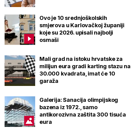
Ovo je 10 srednjoškolskih
smjerova u Karlovačkoj županiji
koje su 2026. upisali najbolji
osmaši
Mali grad na istoku hrvatske za
milijun eura gradi karting stazu na
30.000 kvadrata, imat će 10
garaža
Galerija: Sanacija olimpijskog
bazena iz 1972., samo
antikorozivna zaštita 300 tisuća
eura