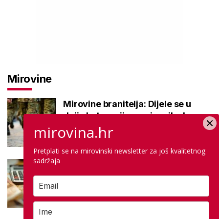
Mirovine
Mirovine branitelja: Dijele se u
dvije kategorije, a prima ih oko
mirovina.hr
140.000 umirovljenika
Pretplati se na mirovinski newsletter za još kvalitetnog
sadržaja
Što je MIREX i kako se računa?
Važna brojka za kategoriju štednje
u drugom stupu