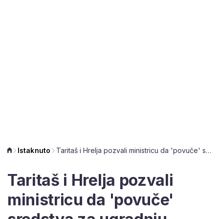
Istaknuto
Taritaš i Hrelja pozvali ministricu da 'povuče' sredstva za ugradnju liftova u zgrade
Taritaš i Hrelja pozvali
ministricu da 'povuče'