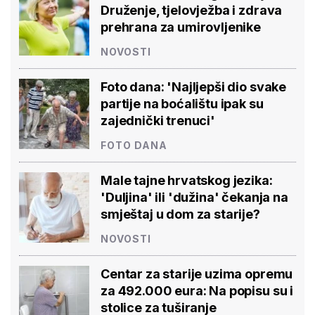
Druženje, tjelovježba i zdrava
prehrana za umirovljenike
NOVOSTI
Foto dana: 'Najljepši dio svake
partije na boćalištu ipak su
zajednički trenuci'
FOTO DANA
Male tajne hrvatskog jezika:
'Duljina' ili 'dužina' čekanja na
smještaj u dom za starije?
NOVOSTI
Centar za starije uzima opremu
za 492.000 eura: Na popisu su i
stolice za tuširanje