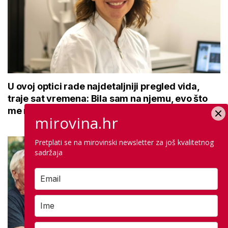
U ovoj optici rade najdetaljniji pregled vida,
traje sat vremena: Bila sam na njemu, evo što
me naučio
mirovina.hr
Pretplati se na mirovinski newsletter za još kvalitetnog
sadržaja