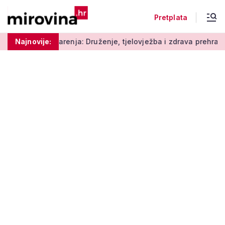
Pretplata
arenja: Druženje, tjelovježba i zdrava prehrana za umirovljeni
Najnovije: