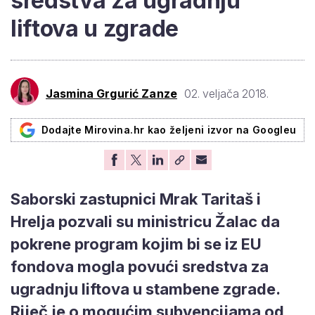
sredstva za ugradnju
liftova u zgrade
Jasmina Grgurić Zanze
02. veljača 2018.
Dodajte Mirovina.hr kao željeni izvor na Googleu
Saborski zastupnici Mrak Taritaš i
Hrelja pozvali su ministricu Žalac da
pokrene program kojim bi se iz EU
fondova mogla povući sredstva za
ugradnju liftova u stambene zgrade.
Riječ je o mogućim subvencijama od