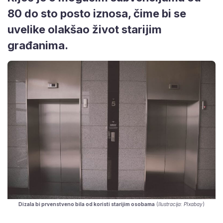
80 do sto posto iznosa, čime bi se
uvelike olakšao život starijim
građanima.
Dizala bi prvenstveno bila od koristi starijim osobama
(
Ilustracija: PIxabay
)