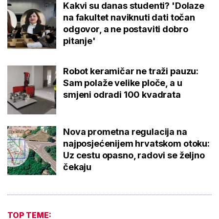
Kakvi su danas studenti? 'Dolaze
na fakultet naviknuti dati točan
odgovor, a ne postaviti dobro
pitanje'
Robot keramičar ne traži pauzu:
Sam polaže velike ploče, a u
smjeni odradi 100 kvadrata
Nova prometna regulacija na
najposjećenijem hrvatskom otoku:
Uz cestu opasno, radovi se željno
čekaju
TOP TEME: