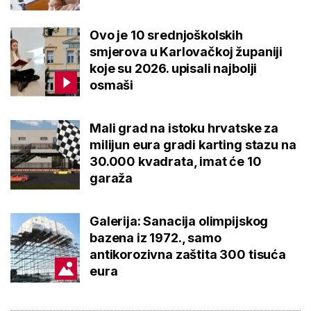
Ovo je 10 srednjoškolskih
smjerova u Karlovačkoj županiji
koje su 2026. upisali najbolji
osmaši
Mali grad na istoku hrvatske za
milijun eura gradi karting stazu na
30.000 kvadrata, imat će 10
garaža
Galerija: Sanacija olimpijskog
bazena iz 1972., samo
antikorozivna zaštita 300 tisuća
eura