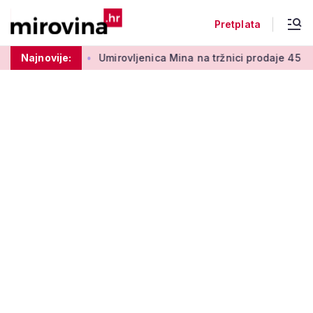
Pretplata
a 50 centi
Najnovije:
Umirovljenica Mina na tržnici prodaje 45 godina: 