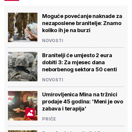
Moguće povećanje naknade za
nezaposlene branitelje: Znamo
koliko ih je na burzi
NOVOSTI
Branitelji će umjesto 2 eura
dobiti 3: Za mjesec dana
neborbenog sektora 50 centi
NOVOSTI
Umirovljenica Mina na tržnici
prodaje 45 godina: 'Meni je ovo
zabava i terapija'
PRIČE