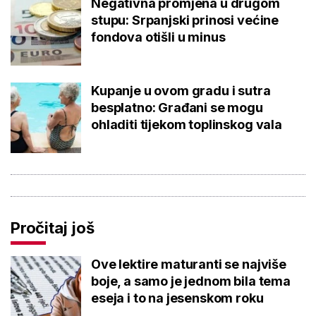
Negativna promjena u drugom
stupu: Srpanjski prinosi većine
fondova otišli u minus
Kupanje u ovom gradu i sutra
besplatno: Građani se mogu
ohladiti tijekom toplinskog vala
Pročitaj još
Ove lektire maturanti se najviše
boje, a samo je jednom bila tema
eseja i to na jesenskom roku