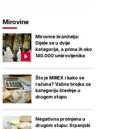
Mirovine
Mirovine branitelja:
Dijele se u dvije
kategorije, a prima ih oko
140.000 umirovljenika
Što je MIREX i kako se
računa? Važna brojka za
kategoriju štednje u
drugom stupu
Negativna promjena u
drugom stupu: Srpanjski