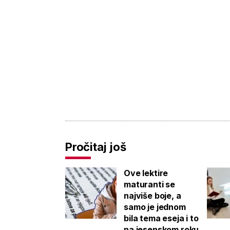
Pročitaj još
Ove lektire
maturanti se
najviše boje, a
samo je jednom
bila tema eseja i to
na jesenskom roku