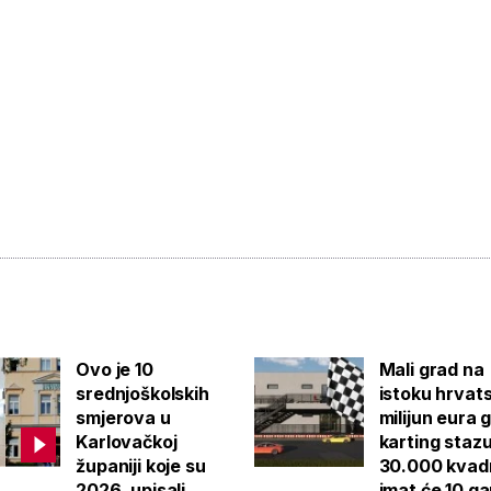
Ovo je 10
Mali grad na
srednjoškolskih
istoku hrvat
smjerova u
milijun eura 
Karlovačkoj
karting staz
županiji koje su
30.000 kvad
2026. upisali
imat će 10 g