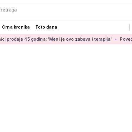
Crna kronika
Foto dana
e 45 godina: 'Meni je ovo zabava i terapija'
Povećanje bran