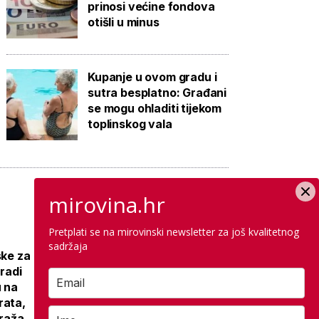
prinosi većine fondova
otišli u minus
Kupanje u ovom gradu i
sutra besplatno: Građani
se mogu ohladiti tijekom
toplinskog vala
mirovina.hr
Pretplati se na mirovinski newsletter za još kvalitetnog
Galerija: Sanacija
sadržaja
ske za
olimpijskog
gradi
bazena iz 1972.,
u na
samo
rata,
antikorozivna
araža
zaštita 300 tisuća