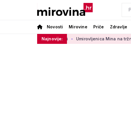
Novosti
Mirovine
Priče
Zdravlje
rbenog sektora 50 centi
Najnovije:
Umirovljenica Mina na tržnici prodaj