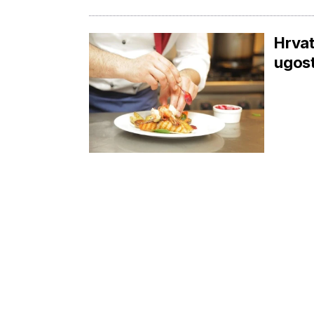
Hrvat
ugost