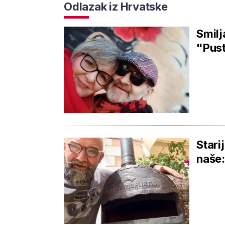
Odlazak iz Hrvatske
Smilj
"Pust
Stari
naše: