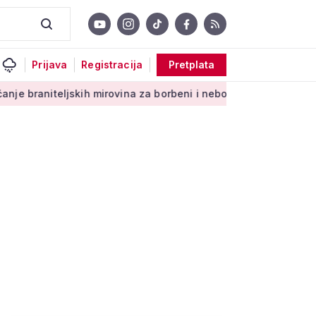
Prijava
Registracija
Pretplata
iteljskih mirovina za borbeni i neborbeni sektor od početka 2