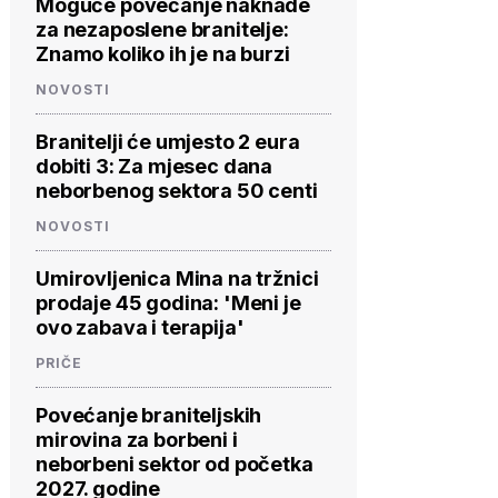
Moguće povećanje naknade
za nezaposlene branitelje:
Znamo koliko ih je na burzi
NOVOSTI
Branitelji će umjesto 2 eura
dobiti 3: Za mjesec dana
neborbenog sektora 50 centi
NOVOSTI
Umirovljenica Mina na tržnici
prodaje 45 godina: 'Meni je
ovo zabava i terapija'
PRIČE
Povećanje braniteljskih
mirovina za borbeni i
neborbeni sektor od početka
2027. godine