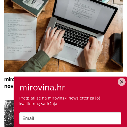
mirovina.hr zapošljava: Tražimo novinara ili
mirovina.hr
novinarku koji će se pridružiti našem timu
Pretplati se na mirovinski newsletter za još
kvalitetnog sadržaja