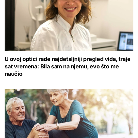
U ovoj optici rade najdetaljniji pregled vida, traje
sat vremena: Bila sam na njemu, evo što me
naučio