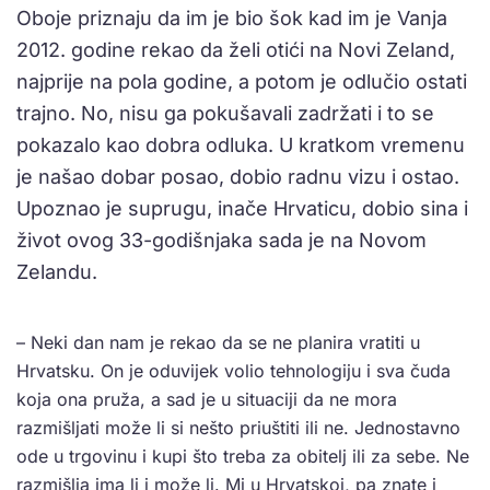
Oboje priznaju da im je bio šok kad im je Vanja
2012. godine rekao da želi otići na Novi Zeland,
najprije na pola godine, a potom je odlučio ostati
trajno. No, nisu ga pokušavali zadržati i to se
pokazalo kao dobra odluka. U kratkom vremenu
je našao dobar posao, dobio radnu vizu i ostao.
Upoznao je suprugu, inače Hrvaticu, dobio sina i
život ovog 33-godišnjaka sada je na Novom
Zelandu.
– Neki dan nam je rekao da se ne planira vratiti u
Hrvatsku. On je oduvijek volio tehnologiju i sva čuda
koja ona pruža, a sad je u situaciji da ne mora
razmišljati može li si nešto priuštiti ili ne. Jednostavno
ode u trgovinu i kupi što treba za obitelj ili za sebe. Ne
razmišlja ima li i može li. Mi u Hrvatskoj, pa znate i