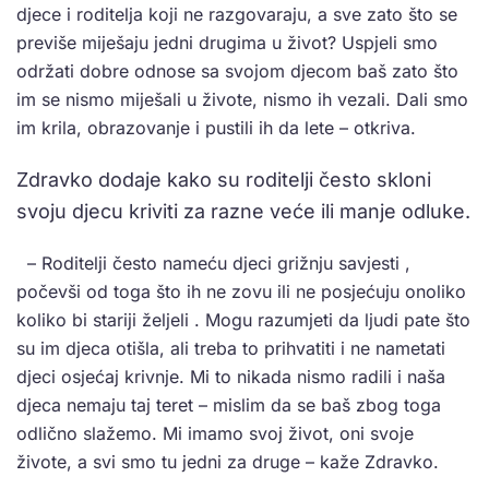
djece i roditelja koji ne razgovaraju, a sve zato što se
previše miješaju jedni drugima u život? Uspjeli smo
održati dobre odnose sa svojom djecom baš zato što
im se nismo miješali u živote, nismo ih vezali. Dali smo
im krila, obrazovanje i pustili ih da lete – otkriva.
Zdravko dodaje kako su roditelji često skloni
svoju djecu kriviti za razne veće ili manje odluke.
– Roditelji često nameću djeci grižnju savjesti ,
počevši od toga što ih ne zovu ili ne posjećuju onoliko
koliko bi stariji željeli . Mogu razumjeti da ljudi pate što
su im djeca otišla, ali treba to prihvatiti i ne nametati
djeci osjećaj krivnje. Mi to nikada nismo radili i naša
djeca nemaju taj teret – mislim da se baš zbog toga
odlično slažemo. Mi imamo svoj život, oni svoje
živote, a svi smo tu jedni za druge – kaže Zdravko.