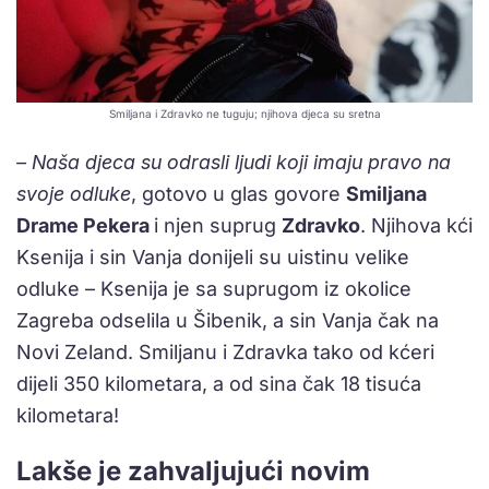
Smiljana i Zdravko ne tuguju; njihova djeca su sretna
– Naša djeca su odrasli ljudi koji imaju pravo na
svoje odluke
, gotovo u glas govore
Smiljana
Drame Pekera
i njen suprug
Zdravko
. Njihova kći
Ksenija i sin Vanja donijeli su uistinu velike
odluke – Ksenija je sa suprugom iz okolice
Zagreba odselila u Šibenik, a sin Vanja čak na
Novi Zeland. Smiljanu i Zdravka tako od kćeri
dijeli 350 kilometara, a od sina čak 18 tisuća
kilometara!
Lakše je zahvaljujući novim