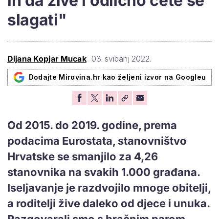
ih da žive i odlično ćete se
slagati"
Dijana Kopjar Mucak
03. svibanj 2022.
Dodajte Mirovina.hr kao željeni izvor na Googleu
Od 2015. do 2019. godine, prema
podacima Eurostata, stanovništvo
Hrvatske se smanjilo za 4,26
stanovnika na svakih 1.000 građana.
Iseljavanje je razdvojilo mnoge obitelji,
a roditelji žive daleko od djece i unuka.
Razgovarali smo s bračnim parom,