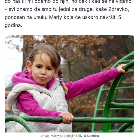
do nas ili mi odemo do njih, no čak i kad se ne vidimo
– svi znamo da smo tu jedni za druge, kaže Zdravko,
ponosan na unuku Marly koja će uskoro navršiti 5
godina.
Unuka Marly s roditeljima živi u Šibeniku