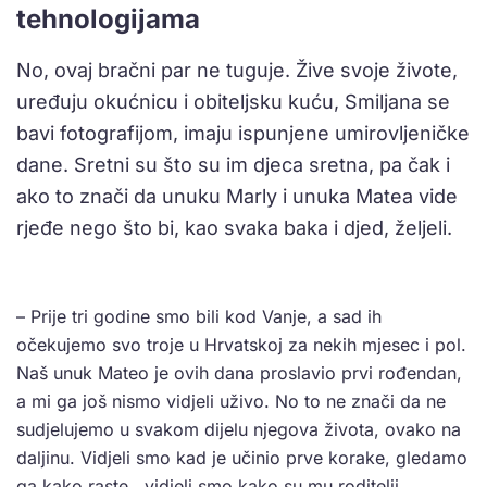
tehnologijama
No, ovaj bračni par ne tuguje. Žive svoje živote,
uređuju okućnicu i obiteljsku kuću, Smiljana se
bavi fotografijom, imaju ispunjene umirovljeničke
dane. Sretni su što su im djeca sretna, pa čak i
ako to znači da unuku Marly i unuka Matea vide
rjeđe nego što bi, kao svaka baka i djed, željeli.
– Prije tri godine smo bili kod Vanje, a sad ih
očekujemo svo troje u Hrvatskoj za nekih mjesec i pol.
Naš unuk Mateo je ovih dana proslavio prvi rođendan,
a mi ga još nismo vidjeli uživo. No to ne znači da ne
sudjelujemo u svakom dijelu njegova života, ovako na
daljinu. Vidjeli smo kad je učinio prve korake, gledamo
ga kako raste, vidjeli smo kako su mu roditelji