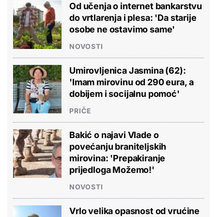
Od učenja o internet bankarstvu
do vrtlarenja i plesa: 'Da starije
osobe ne ostavimo same'
NOVOSTI
Umirovljenica Jasmina (62):
'Imam mirovinu od 290 eura, a
dobijem i socijalnu pomoć'
PRIČE
Bakić o najavi Vlade o
povećanju braniteljskih
mirovina: 'Prepakiranje
prijedloga Možemo!'
NOVOSTI
Vrlo velika opasnost od vrućine