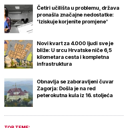
Četiri učilišta u problemu, država
pronašla značajne nedostatke:
'Iziskuje korjenite promjene'
Novi kvart za 4.000 ljudi sve je
bliže: U srcu Hrvatske niče 6,5
kilometara cesta i kompletna
infrastruktura
Obnavlja se zaboravljeni čuvar
Zagorja: Došla je na red
peterokutna kula iz 16. stoljeća
TOP TEME: