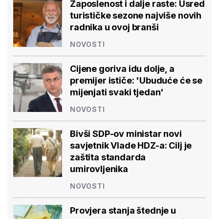
Zaposlenost i dalje raste: Usred
turističke sezone najviše novih
radnika u ovoj branši
NOVOSTI
Cijene goriva idu dolje, a
premijer ističe: 'Ubuduće će se
mijenjati svaki tjedan'
NOVOSTI
Bivši SDP-ov ministar novi
savjetnik Vlade HDZ-a: Cilj je
zaštita standarda
umirovljenika
NOVOSTI
Provjera stanja štednje u