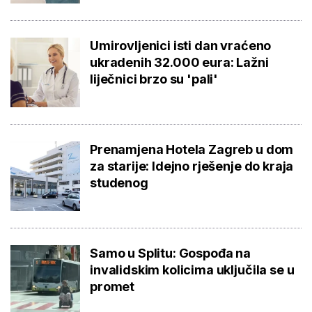
Umirovljenici isti dan vraćeno
ukradenih 32.000 eura: Lažni
liječnici brzo su 'pali'
Prenamjena Hotela Zagreb u dom
za starije: Idejno rješenje do kraja
studenog
Samo u Splitu: Gospođa na
invalidskim kolicima uključila se u
promet