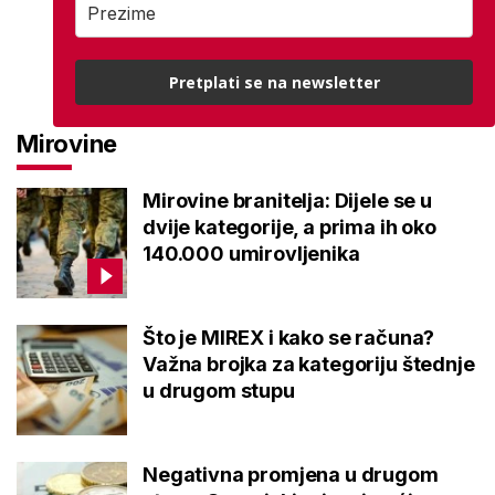
Pretplati se na newsletter
Mirovine
Mirovine branitelja: Dijele se u
dvije kategorije, a prima ih oko
140.000 umirovljenika
Što je MIREX i kako se računa?
Važna brojka za kategoriju štednje
u drugom stupu
Negativna promjena u drugom