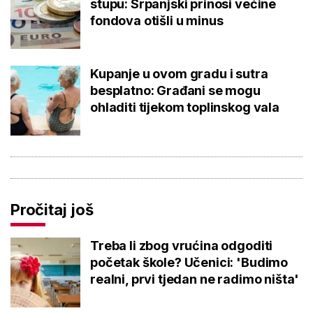
stupu: Srpanjski prinosi većine
fondova otišli u minus
Kupanje u ovom gradu i sutra
besplatno: Građani se mogu
ohladiti tijekom toplinskog vala
Pročitaj još
Treba li zbog vrućina odgoditi
početak škole? Učenici: 'Budimo
realni, prvi tjedan ne radimo ništa'