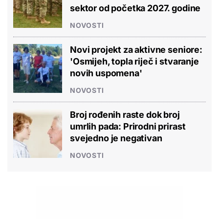
sektor od početka 2027. godine
NOVOSTI
Novi projekt za aktivne seniore:
'Osmijeh, topla riječ i stvaranje
novih uspomena'
NOVOSTI
Broj rođenih raste dok broj
umrlih pada: Prirodni prirast
svejedno je negativan
NOVOSTI