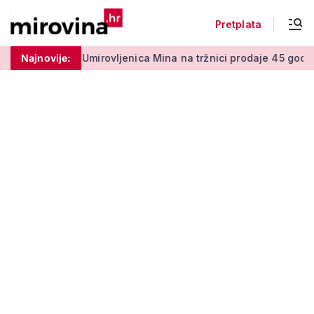
Pretplata
 centi
Najnovije:
Umirovljenica Mina na tržnici prodaje 45 godina: 'Men