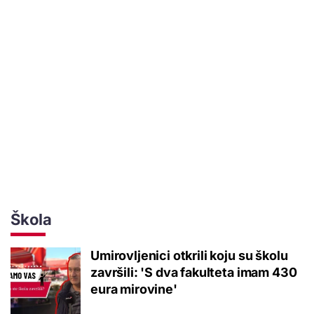
Škola
Umirovljenici otkrili koju su školu
završili: 'S dva fakulteta imam 430
eura mirovine'