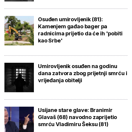
Osuđen umirovljenik (81):
Kamenjem gađao bager pa
radnicima prijetio da će ih 'pobiti
kao Srbe'
Umirovljenik osuđen na godinu
dana zatvora zbog prijetnji smrću i
vrijeđanja obitelji
Usijane stare glave: Branimir
Glavaš (68) navodno zaprijetio
smrću Vladimiru Šeksu (81)