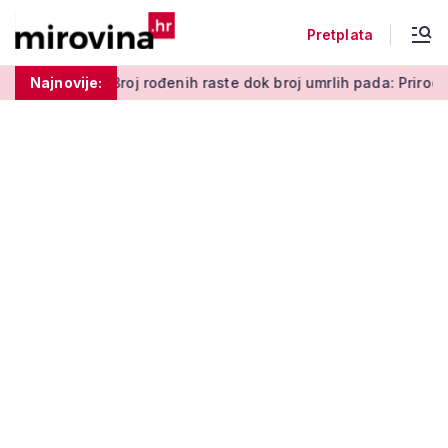
Pretplata
pomena'
Najnovije:
Broj rođenih raste dok broj umrlih pada: Prirodni pr