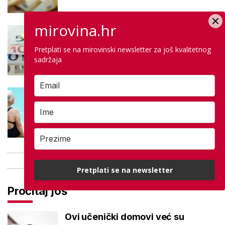
mirovina.hr
Negativna promjena u drugom
stupu: Srpanjski prinosi većine
Pretplati se na mirovinski newsletter za još kvalitetnog
fondova otišli u minus
sadržaja
Kupanje u ovom gradu i sutra
besplatno: Građani se mogu
ohladiti tijekom toplinskog vala
Pretplati se na newsletter
Pročitaj još
Ovi učenički domovi već su