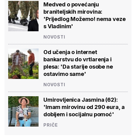
Medved o povećanju
braniteljskih mirovina:
'Prijedlog Možemo! nema veze
s Vladinim'
NOVOSTI
Od učenja o internet
bankarstvu do vrtlarenja i
plesa: 'Da starije osobe ne
ostavimo same'
NOVOSTI
Umirovljenica Jasmina (62):
'Imam mirovinu od 290 eura, a
dobijem i socijalnu pomoć'
PRIČE