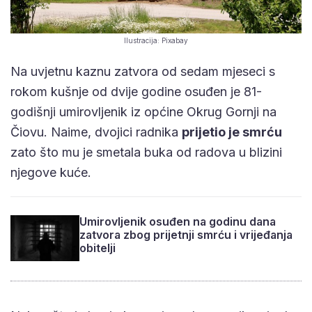
Ilustracija: Pixabay
Na uvjetnu kaznu zatvora od sedam mjeseci s
rokom kušnje od dvije godine osuđen je 81-
godišnji umirovljenik iz općine Okrug Gornji na
Čiovu. Naime, dvojici radnika
prijetio je smrću
zato što mu je smetala buka od radova u blizini
njegove kuće.
Umirovljenik osuđen na godinu dana
zatvora zbog prijetnji smrću i vrijeđanja
obitelji