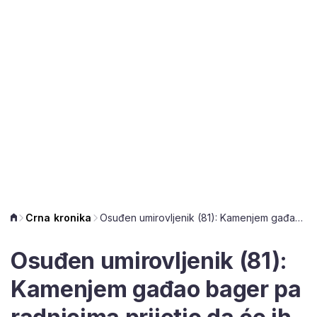
Crna kronika
Osuđen umirovljenik (81): Kamenjem gađao bager pa radnicima prijetio da će ih 'pobiti kao Srbe'
Osuđen umirovljenik (81):
Kamenjem gađao bager pa