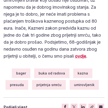
umirovljeni bravar koji dosad nije osuđivan, uz
napomenu da je dobrog imovinskog stanja. Za
njega je to dobro, jer neće imati problema s
plaćanjem troškova kaznenog postupka od 80
eura. Inače, Kazneni zakon predviđa kaznu od
jedne do čak tri godine zbog prijetnji smrću, tako
da je dobro prošao. Podsjetimo, 68-godišnjak je
nedavno osuđen na godinu dana zatvora zbog
prijetnji u obitelji, o čemu smo pisali
ovdje
.
bager
buka od radova
kazna
presuda
prijetnja smrću
umirovljenik
Podijeli vijest