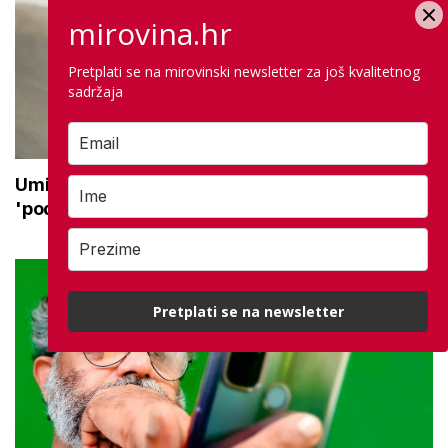
mirovina.hr
Pretplati se na mirovinski newsletter za još kvalitetnog
sadržaja
Umirovljenica ostala bez 24.000 eura: Novac
'podijelili' lažni policajac i taksist
Pretplati se na newsletter