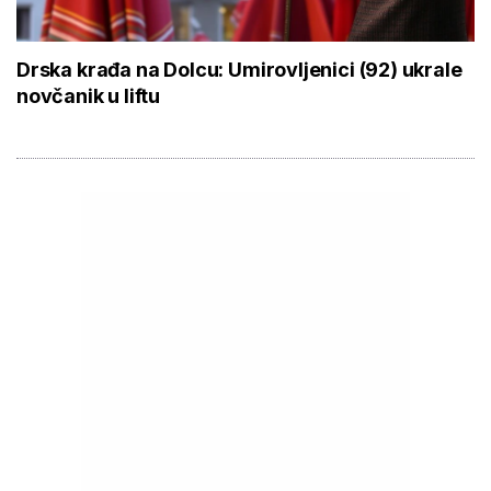
Drska krađa na Dolcu: Umirovljenici (92) ukrale
novčanik u liftu