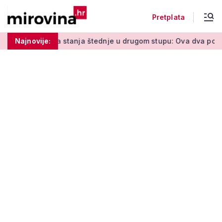
Pretplata
a stanja štednje u drugom stupu: Ova dva pojma morate znati
Najnovije: