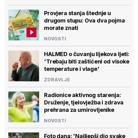
Provjera stanja štednje u
drugom stupu: Ova dva pojma
morate znati
NOVOSTI
HALMED o čuvanju lijekova ljeti:
'Trebaju biti zaštićeni od visoke
temperature i vlage'
ZDRAVLJE
Radionice aktivnog starenja:
Druženje, tjelovježba i zdrava
prehrana za umirovljenike
NOVOSTI
Foto dana: 'Najljepši dio svake