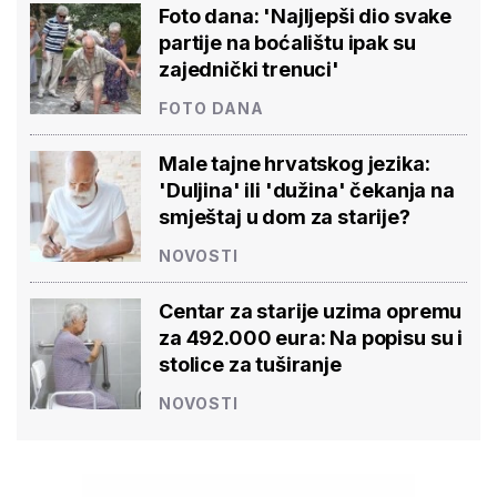
Foto dana: 'Najljepši dio svake
partije na boćalištu ipak su
zajednički trenuci'
FOTO DANA
Male tajne hrvatskog jezika:
'Duljina' ili 'dužina' čekanja na
smještaj u dom za starije?
NOVOSTI
Centar za starije uzima opremu
za 492.000 eura: Na popisu su i
stolice za tuširanje
NOVOSTI