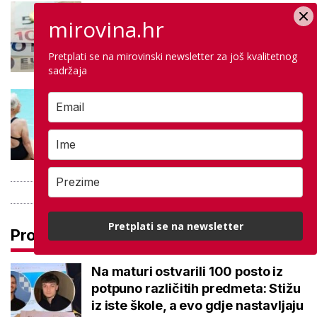
Negativna promjena u drugom
mirovina.hr
stupu: Srpanjski prinosi većine
fondova otišli u minus
Pretplati se na mirovinski newsletter za još kvalitetnog
sadržaja
Kupanje u ovom gradu i sutra
besplatno: Građani se mogu
ohladiti tijekom toplinskog vala
Pretplati se na newsletter
Pročitaj još
Na maturi ostvarili 100 posto iz
potpuno različitih predmeta: Stižu
iz iste škole, a evo gdje nastavljaju