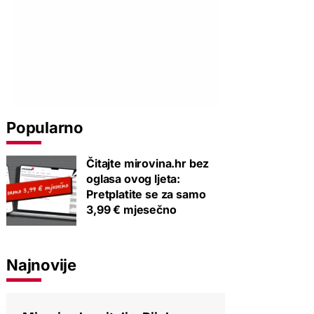
Popularno
Čitajte mirovina.hr bez
oglasa ovog ljeta:
Pretplatite se za samo
3,99 € mjesečno
Najnovije