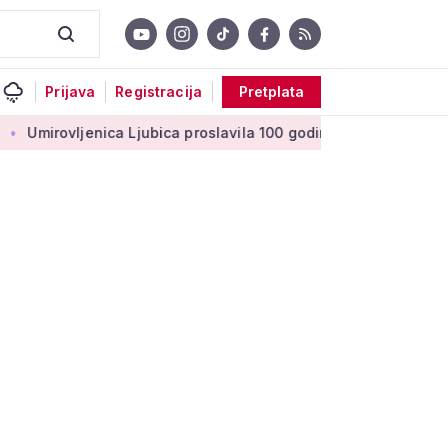
Prijava
Registracija
Pretplata
vljenica Ljubica proslavila 100 godina: 'Stoljeće uspomena, lju