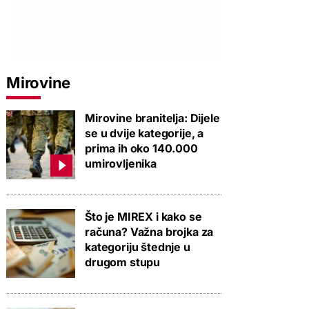
Mirovine
Mirovine branitelja: Dijele
se u dvije kategorije, a
prima ih oko 140.000
umirovljenika
Što je MIREX i kako se
računa? Važna brojka za
kategoriju štednje u
drugom stupu