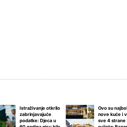
Istraživanje otkrilo
Ovo su najbol
zabrinjavajuće
nove kuće i v
podatke: Djeca u
sve 4 strane
60 godina nisu bila
svijeta: Bazen