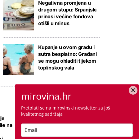
Negativna promjena u
drugom stupu: Srpanjski
prinosi većine fondova
otišli u minus
Kupanje u ovom gradu i
sutra besplatno: Građani
se mogu ohladiti tijekom
toplinskog vala
mirovina.hr
Pretplati se na mirovinski newsletter za još
kvalitetnog sadržaja
je
Nema više 'sin mi
ile na
se ženi pa izađi iz
stana', ali zato su
i,
najmoprimci s