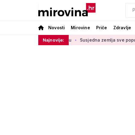
Novosti
Mirovine
Priče
Zdravlje
u štednje u drugom stupu
Najnovije:
Susjedna zemlja sve popularnije od