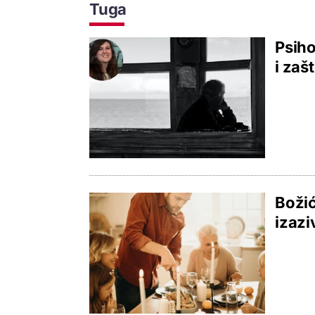
Tuga
Psiho
i zaš
Božić
izazi