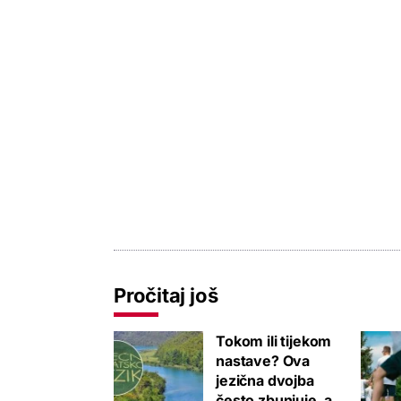
Pročitaj još
Tokom ili tijekom
nastave? Ova
jezična dvojba
često zbunjuje, a