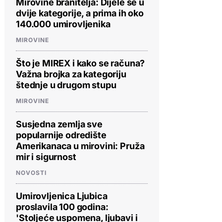
Mirovine branitelja: Dijele se u
dvije kategorije, a prima ih oko
140.000 umirovljenika
MIROVINE
Što je MIREX i kako se računa?
Važna brojka za kategoriju
štednje u drugom stupu
MIROVINE
Susjedna zemlja sve
popularnije odredište
Amerikanaca u mirovini: Pruža
mir i sigurnost
NOVOSTI
Umirovljenica Ljubica
proslavila 100 godina:
'Stoljeće uspomena, ljubavi i