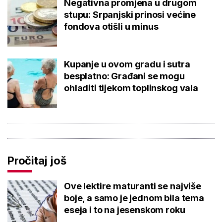
Negativna promjena u drugom
stupu: Srpanjski prinosi većine
fondova otišli u minus
Kupanje u ovom gradu i sutra
besplatno: Građani se mogu
ohladiti tijekom toplinskog vala
Pročitaj još
Ove lektire maturanti se najviše
boje, a samo je jednom bila tema
eseja i to na jesenskom roku