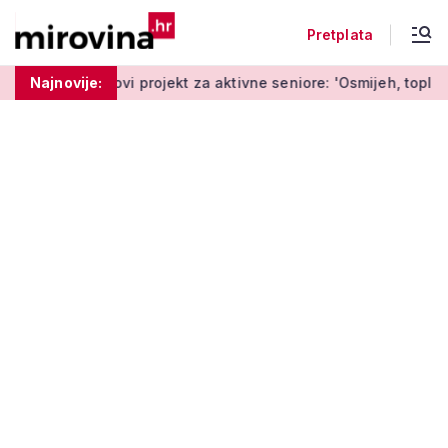
Pretplata
dine
Najnovije:
Novi projekt za aktivne seniore: 'Osmijeh, topla riječ 