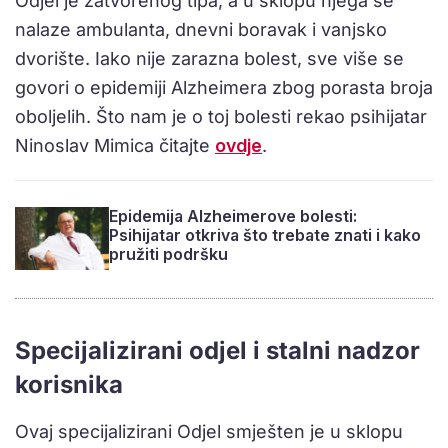
Odjel je zatvorenog tipa, a u sklopu njega se
nalaze ambulanta, dnevni boravak i vanjsko
dvorište. Iako nije zarazna bolest, sve više se
govori o epidemiji Alzheimera zbog porasta broja
oboljelih. Što nam je o toj bolesti rekao psihijatar
Ninoslav Mimica čitajte
ovdje
.
Epidemija Alzheimerove bolesti:
Psihijatar otkriva što trebate znati i kako
pružiti podršku
Specijalizirani odjel i stalni nadzor
korisnika
Ovaj specijalizirani Odjel smješten je u sklopu