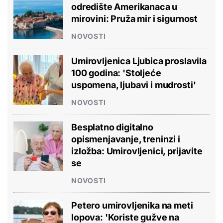
odredište Amerikanaca u
mirovini: Pruža mir i sigurnost
NOVOSTI
Umirovljenica Ljubica proslavila
100 godina: 'Stoljeće
uspomena, ljubavi i mudrosti'
NOVOSTI
Besplatno digitalno
opismenjavanje, treninzi i
izložba: Umirovljenici, prijavite
se
NOVOSTI
Petero umirovljenika na meti
lopova: 'Koriste gužve na