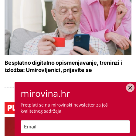
Besplatno digitalno opismenjavanje, treninzi i
izložba: Umirovljenici, prijavite se
mirovina.hr
Pretplati se na mirovinski newsletter za još
kvalitetnog sadržaja