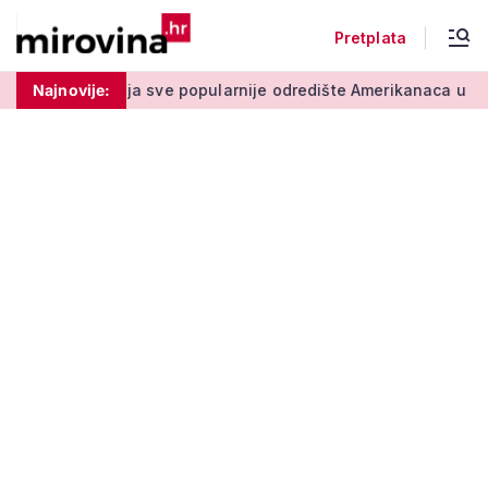
Pretplata
e popularnije odredište Amerikanaca u mirovini: Pruža mir i si
Najnovije: