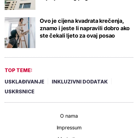
Ovo je cijena kvadrata krečenja,
znamo i jeste li napravili dobro ako
ste čekali ljeto za ovaj posao
TOP TEME:
USKLAĐIVANJE
INKLUZIVNI DODATAK
USKRSNICE
O nama
Impressum