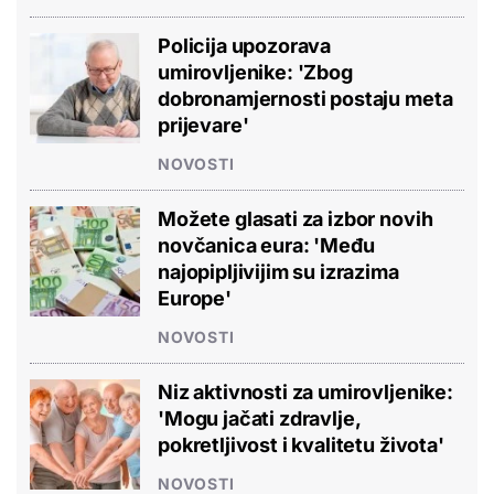
Policija upozorava
umirovljenike: 'Zbog
dobronamjernosti postaju meta
prijevare'
NOVOSTI
Možete glasati za izbor novih
novčanica eura: 'Među
najopipljivijim su izrazima
Europe'
NOVOSTI
Niz aktivnosti za umirovljenike:
'Mogu jačati zdravlje,
pokretljivost i kvalitetu života'
NOVOSTI