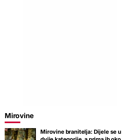
Mirovine
Mirovine branitelja: Dijele se u
dvije kategorije, a prima ih oko