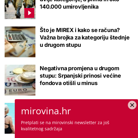
140.000 umirovljenika
Što je MIREX i kako se računa?
Važna brojka za kategoriju štednje
u drugom stupu
Negativna promjena u drugom
stupu: Srpanjski prinosi većine
fondova otišli u minus
Kupanje u ovom gradu i sutra
mirovina.hr
besplatno: Građani se mogu
ohladiti tijekom toplinskog vala
Pretplati se na mirovinski newsletter za još
kvalitetnog sadržaja