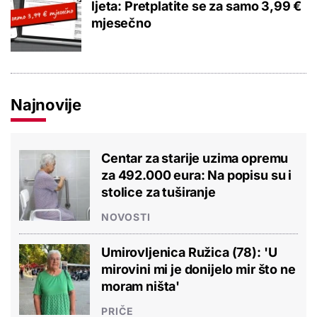
ljeta: Pretplatite se za samo 3,99 €
mjesečno
Najnovije
Centar za starije uzima opremu
za 492.000 eura: Na popisu su i
stolice za tuširanje
NOVOSTI
Umirovljenica Ružica (78): 'U
mirovini mi je donijelo mir što ne
moram ništa'
PRIČE