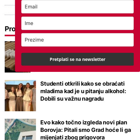
Pročitaj još
Promjena prakse za sve SC-ove,
kršili su zakon? Za jedan nam je
Pretplati se na newsletter
potvrđeno
Studenti otkrili kako se obraćati
mladima kad je u pitanju alkohol:
Dobili su važnu nagradu
Evo kako točno izgleda novi plan
Borovja: Pitali smo Grad hoće li ga
mijenjati zbog prigovora