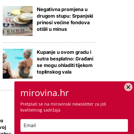
Negativna promjena u
drugom stupu: Srpanjski
prinosi većine fondova
otišli u minus
Kupanje u ovom gradu i
sutra besplatno: Građani
se mogu ohladiti tijekom
toplinskog vala
mirovina.hr
Pretplati se na mirovinski newsletter za još
kvalitetnog sadržaja
vo
Ovo su najbolje
voj
nove kuće i vile na
grebu:
sve 4 strane