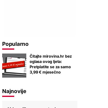
Popularno
Čitajte mirovina.hr bez
oglasa ovog ljeta:
Pretplatite se za samo
3,99 € mjesečno
Najnovije