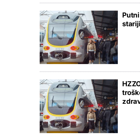
Putni
stari
HZZO 
troš
zdrav