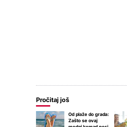
Pročitaj još
Od plaže do grada:
Zašto se ovaj
modni komad nosi