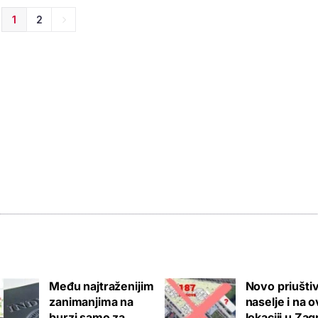
1
2
Među najtraženijim
Novo priušti
zanimanjima na
naselje i na o
burzi samo za
lokaciji u Za