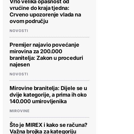
Vrlo velika opasnost od
vrućine do kraja tjedna:
Crveno upozorenje vlada na
ovom području
NOVOSTI
Premijer najavio povećanje
mirovina za 200.000
branitelja: Zakon u proceduri
najesen
NOVOSTI
Mirovine branitelja: Dijele se u
dvije kategorije, a prima ih oko
140.000 umirovljenika
MIROVINE
Što je MIREX i kako se računa?
Važna brojka za kategoriju