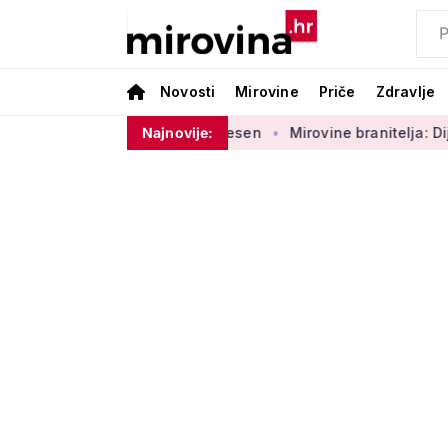
Novosti
Mirovine
Priče
Zdravlje
akon u proceduri najesen
Najnovije:
Mirovine branitelja: Dijele se u dv