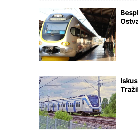
Bespl
Ostva
Iskus
Traži