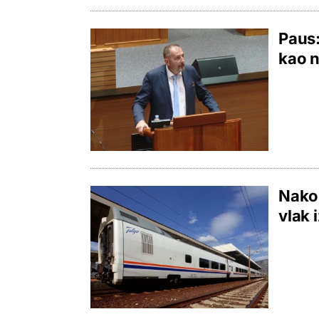
Paus:
kao n
Nako
vlak 