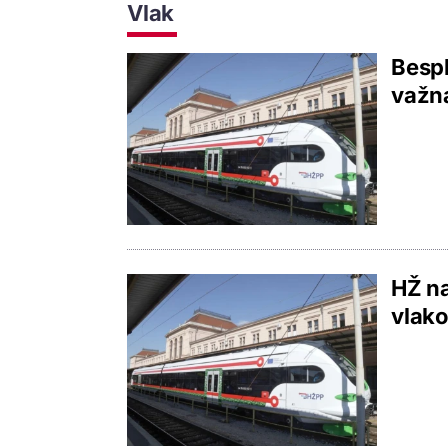
Vlak
Bespl
važna
HŽ na
vlako