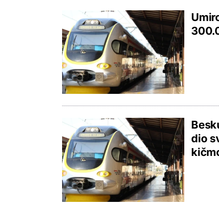
Umiro
300.0
Besku
dio s
kičm