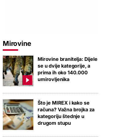
Mirovine
Mirovine branitelja: Dijele
se u dvije kategorije, a
prima ih oko 140.000
umirovljenika
Što je MIREX i kako se
računa? Važna brojka za
kategoriju štednje u
drugom stupu