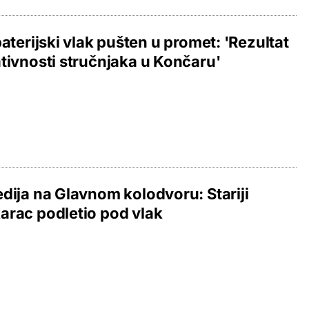
baterijski vlak pušten u promet: 'Rezultat
tivnosti stručnjaka u Končaru'
dija na Glavnom kolodvoru: Stariji
rac podletio pod vlak