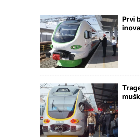
Prvi 
inova
Trage
muška