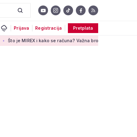
Prijava
Registracija
Pretplata
IREX i kako se računa? Važna brojka za kategoriju štednje u d