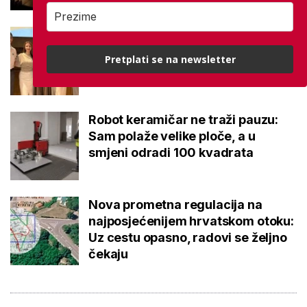
Studenti otkrili kako se obraćati
mladima kad je u pitanju alkohol:
Pretplati se na newsletter
Dobili su važnu nagradu
Robot keramičar ne traži pauzu:
Sam polaže velike ploče, a u
smjeni odradi 100 kvadrata
Nova prometna regulacija na
najposjećenijem hrvatskom otoku:
Uz cestu opasno, radovi se željno
čekaju