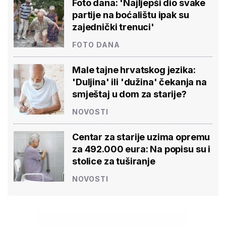
Foto dana: 'Najljepši dio svake
partije na boćalištu ipak su
zajednički trenuci'
FOTO DANA
Male tajne hrvatskog jezika:
'Duljina' ili 'dužina' čekanja na
smještaj u dom za starije?
NOVOSTI
Centar za starije uzima opremu
za 492.000 eura: Na popisu su i
stolice za tuširanje
NOVOSTI