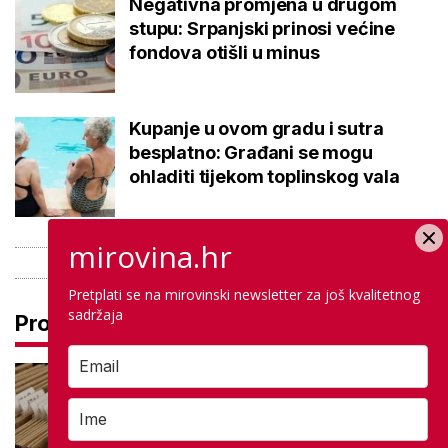
Negativna promjena u drugom
stupu: Srpanjski prinosi većine
fondova otišli u minus
Kupanje u ovom gradu i sutra
besplatno: Građani se mogu
ohladiti tijekom toplinskog vala
mirovina.hr
Pretplati se na mirovinski newsletter za još kvalitetnog
sadržaja
Pročitaj još
Promjena prakse za sve SC-ove,
kršili su zakon? Za jedan nam je
potvrđeno