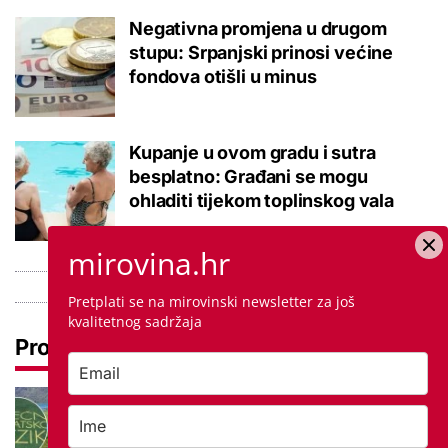
Negativna promjena u drugom
stupu: Srpanjski prinosi većine
fondova otišli u minus
Kupanje u ovom gradu i sutra
besplatno: Građani se mogu
ohladiti tijekom toplinskog vala
mirovina.hr
Pretplati se na mirovinski newsletter za još
kvalitetnog sadržaja
Pročitaj još
Tokom ili tijekom nastave? Ova
jezična dvojba često zbunjuje, a
odgovor je zapravo jednostavan