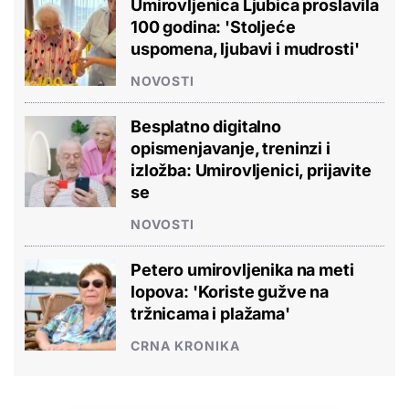
Umirovljenica Ljubica proslavila
100 godina: 'Stoljeće
uspomena, ljubavi i mudrosti'
NOVOSTI
Besplatno digitalno
opismenjavanje, treninzi i
izložba: Umirovljenici, prijavite
se
NOVOSTI
Petero umirovljenika na meti
lopova: 'Koriste gužve na
tržnicama i plažama'
CRNA KRONIKA