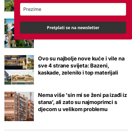
Istraživanje otkrilo zabrinjavajuće
Pretplati se na newsletter
podatke: Djeca u 60 godina nisu
bila ovako loše kondicije
Ovo su najbolje nove kuće i vile na
sve 4 strane svijeta: Bazeni,
kaskade, zelenilo i top materijali
Nema više 'sin mi se ženi pa izađi iz
stana', ali zato su najmoprimci s
djecom u velikom problemu