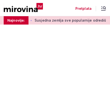
Pretplata
drugom stupu
Najnovije:
Susjedna zemlja sve popularnije odredište Amer