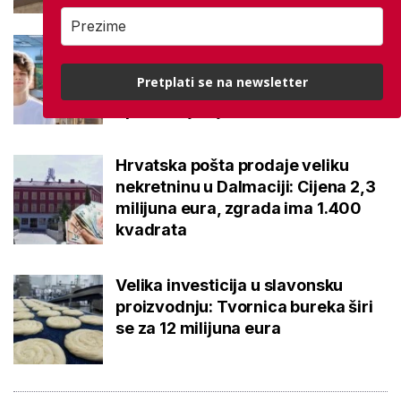
Ovo je 10 srednjoškolskih
smjerova u Bjelovarsko-
Pretplati se na newsletter
bilogorskoj županiji koje su 2026.
upisali najbolji osmaši
Hrvatska pošta prodaje veliku
nekretninu u Dalmaciji: Cijena 2,3
milijuna eura, zgrada ima 1.400
kvadrata
Velika investicija u slavonsku
proizvodnju: Tvornica bureka širi
se za 12 milijuna eura