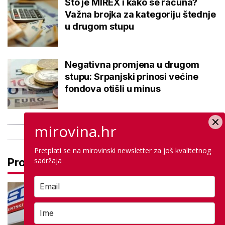
Što je MIREX i kako se računa?
Važna brojka za kategoriju štednje
u drugom stupu
Negativna promjena u drugom
stupu: Srpanjski prinosi većine
fondova otišli u minus
mirovina.hr
Pretplati se na mirovinski newsletter za još kvalitetnog
sadržaja
Pročitaj još
Otkazana vam je smjena na
studentskom poslu? Možda vam
poslodavac duguje novac