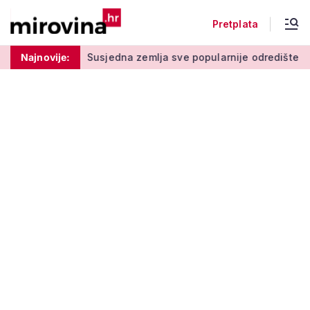
Pretplata
gom stupu
Najnovije:
Susjedna zemlja sve popularnije odredište Amerika