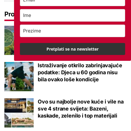
Pročitaj još
Tokom ili tijekom nastave? Ova
jezična dvojba često zbunjuje, a
odgovor je zapravo jednostavan
Pretplati se na newsletter
Istraživanje otkrilo zabrinjavajuće
podatke: Djeca u 60 godina nisu
bila ovako loše kondicije
Ovo su najbolje nove kuće i vile na
sve 4 strane svijeta: Bazeni,
kaskade, zelenilo i top materijali