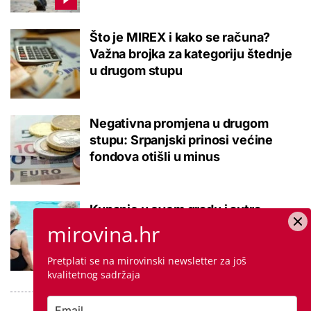
Što je MIREX i kako se računa?
Važna brojka za kategoriju štednje
u drugom stupu
Negativna promjena u drugom
stupu: Srpanjski prinosi većine
fondova otišli u minus
Kupanje u ovom gradu i sutra
besplatno: Građani se mogu
mirovina.hr
ohladiti tijekom toplinskog vala
Pretplati se na mirovinski newsletter za još
kvalitetnog sadržaja