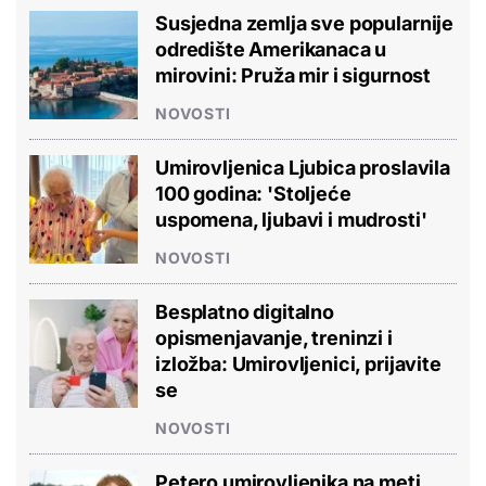
Susjedna zemlja sve popularnije
odredište Amerikanaca u
mirovini: Pruža mir i sigurnost
NOVOSTI
Umirovljenica Ljubica proslavila
100 godina: 'Stoljeće
uspomena, ljubavi i mudrosti'
NOVOSTI
Besplatno digitalno
opismenjavanje, treninzi i
izložba: Umirovljenici, prijavite
se
NOVOSTI
Petero umirovljenika na meti