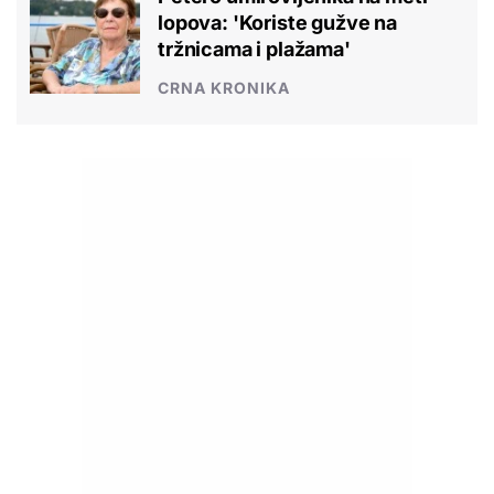
lopova: 'Koriste gužve na
tržnicama i plažama'
CRNA KRONIKA