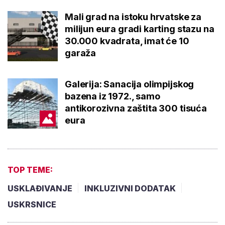
Mali grad na istoku hrvatske za
milijun eura gradi karting stazu na
30.000 kvadrata, imat će 10
garaža
Galerija: Sanacija olimpijskog
bazena iz 1972., samo
antikorozivna zaštita 300 tisuća
eura
TOP TEME:
USKLAĐIVANJE
INKLUZIVNI DODATAK
USKRSNICE