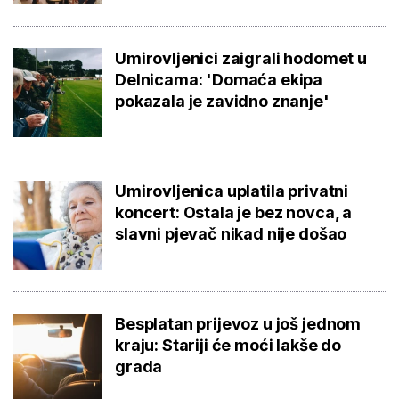
Umirovljenici zaigrali hodomet u
Delnicama: 'Domaća ekipa
pokazala je zavidno znanje'
Umirovljenica uplatila privatni
koncert: Ostala je bez novca, a
slavni pjevač nikad nije došao
Besplatan prijevoz u još jednom
kraju: Stariji će moći lakše do
grada