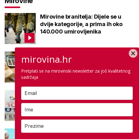
Mirovine
Mirovine branitelja: Dijele se u
dvije kategorije, a prima ih oko
140.000 umirovljenika
Što je MIREX i kako se računa?
mirovina.hr
Važna brojka za kategoriju štednje
u drugom stupu
Pretplati se na mirovinski newsletter za još kvalitetnog
sadržaja
Negativna promjena u drugom
stupu: Srpanjski prinosi većine
fondova otišli u minus
Kupanje u ovom gradu i sutra