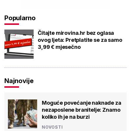
Popularno
Čitajte mirovina.hr bez oglasa
ovog ljeta: Pretplatite se za samo
3,99 € mjesečno
Najnovije
Moguće povećanje naknade za
nezaposlene branitelje: Znamo
koliko ih je na burzi
NOVOSTI