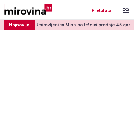
Pretplata
50 centi
Najnovije:
Umirovljenica Mina na tržnici prodaje 45 godina: 'M