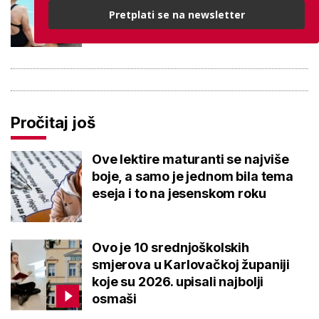
besplatno: Građani se mogu
Pretplati se na newsletter
ohladiti tijekom toplinskog vala
Pročitaj još
Ove lektire maturanti se najviše
boje, a samo je jednom bila tema
eseja i to na jesenskom roku
Ovo je 10 srednjoškolskih
smjerova u Karlovačkoj županiji
koje su 2026. upisali najbolji
osmaši