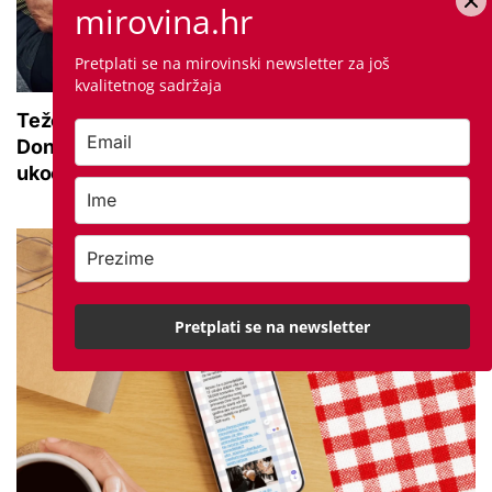
mirovina.hr
Pretplati se na mirovinski newsletter za još
kvalitetnog sadržaja
Teže se krećete zbog bolnih zglobova?
Donosimo savjete za lakši pokret i ublažavanje
ukočenosti
Pretplati se na newsletter