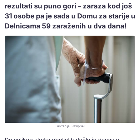
rezultati su puno gori – zaraza kod još
31 osobe pa je sada u Domu za starije u
Delnicama 59 zaraženih u dva dana!
Ilustracija: Rawpixel
Do velikog skoka oboljelih došlo je danas u