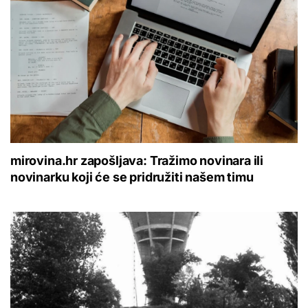
mirovina.hr zapošljava: Tražimo novinara ili
novinarku koji će se pridružiti našem timu