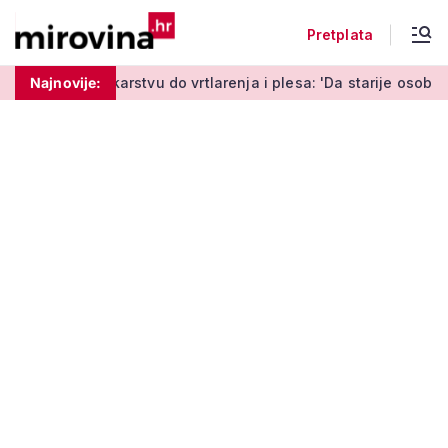
Pretplata
stvu do vrtlarenja i plesa: 'Da starije osobe ne ostavimo same
Najnovije: