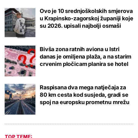
Ovo je 10 srednjoškolskih smjerova
u Krapinsko-zagorskoj županiji koje
su 2026. upisali najbolji osmaši
Bivša zona ratnih aviona u Istri
danas je omiljena plaža, a na starim
crvenim pločicam planira se hotel
Raspisana dva mega natječaja za
80 km cesta kod susjeda, gradi se
spoj na europsku prometnu mrežu
TOP TEME: