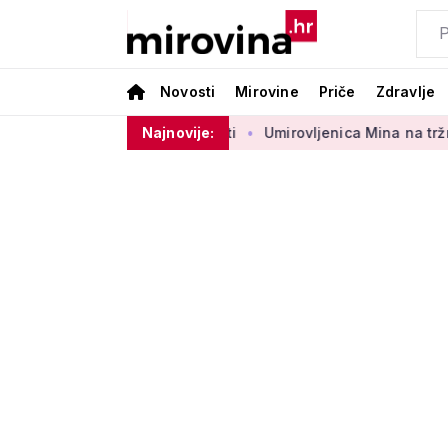
Novosti
Mirovine
Priče
Zdravlje
orbenog sektora 50 centi
Najnovije:
Umirovljenica Mina na tržnici proda