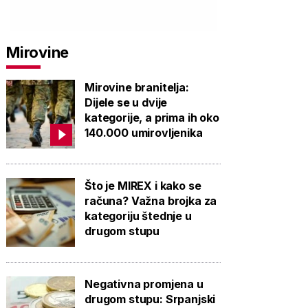
Mirovine
Mirovine branitelja:
Dijele se u dvije
kategorije, a prima ih oko
140.000 umirovljenika
Što je MIREX i kako se
računa? Važna brojka za
kategoriju štednje u
drugom stupu
Negativna promjena u
drugom stupu: Srpanjski