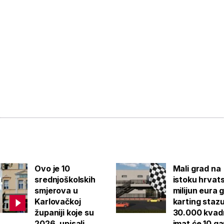
Ovo je 10
Mali grad na
srednjoškolskih
istoku hrvat
smjerova u
milijun eura 
Karlovačkoj
karting staz
županiji koje su
30.000 kvad
2026. upisali
imat će 10 g