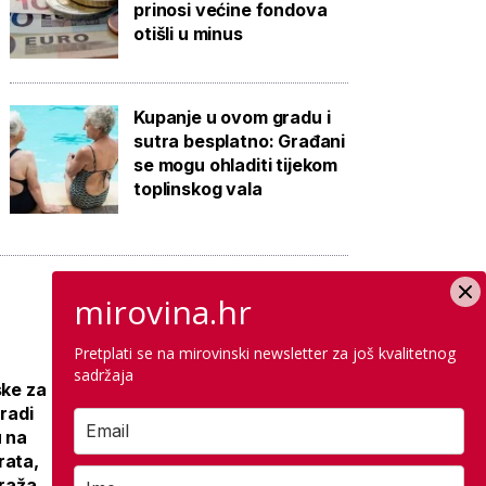
prinosi većine fondova
otišli u minus
Kupanje u ovom gradu i
sutra besplatno: Građani
se mogu ohladiti tijekom
toplinskog vala
mirovina.hr
Pretplati se na mirovinski newsletter za još kvalitetnog
Galerija: Sanacija
sadržaja
ske za
olimpijskog
gradi
bazena iz 1972.,
u na
samo
rata,
antikorozivna
araža
zaštita 300 tisuća