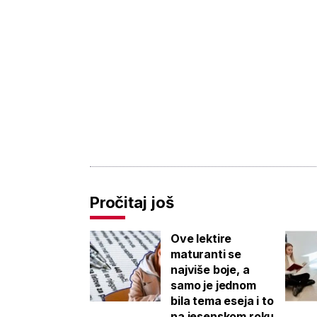
Pročitaj još
Ove lektire
maturanti se
najviše boje, a
samo je jednom
bila tema eseja i to
na jesenskom roku