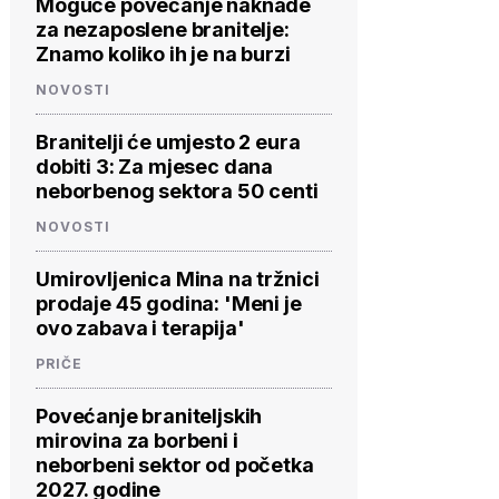
Moguće povećanje naknade
za nezaposlene branitelje:
Znamo koliko ih je na burzi
NOVOSTI
Branitelji će umjesto 2 eura
dobiti 3: Za mjesec dana
neborbenog sektora 50 centi
NOVOSTI
Umirovljenica Mina na tržnici
prodaje 45 godina: 'Meni je
ovo zabava i terapija'
PRIČE
Povećanje braniteljskih
mirovina za borbeni i
neborbeni sektor od početka
2027. godine