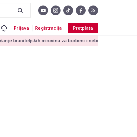
Prijava
Registracija
Pretplata
iteljskih mirovina za borbeni i neborbeni sektor od početka 2