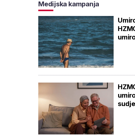
Medijska kampanja
Umiro
HZMO-
umiro
HZMO
umiro
sudje