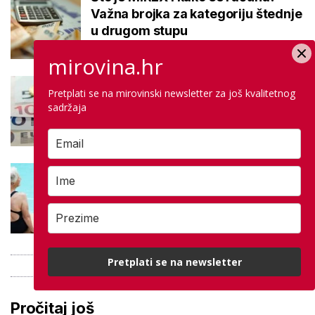
Važna brojka za kategoriju štednje
u drugom stupu
mirovina.hr
Negativna promjena u drugom
Pretplati se na mirovinski newsletter za još kvalitetnog
stupu: Srpanjski prinosi većine
sadržaja
fondova otišli u minus
Kupanje u ovom gradu i sutra
besplatno: Građani se mogu
ohladiti tijekom toplinskog vala
Pretplati se na newsletter
Pročitaj još