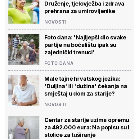
Druženje, tjelovježba i zdrava
prehrana za umirovljenike
NOVOSTI
Foto dana: 'Najljepši dio svake
partije na boćalištu ipak su
zajednički trenuci'
FOTO DANA
Male tajne hrvatskog jezika:
'Duljina' ili 'dužina' čekanja na
smještaj u dom za starije?
NOVOSTI
Centar za starije uzima opremu
za 492.000 eura: Na popisu su i
stolice za tuširanje