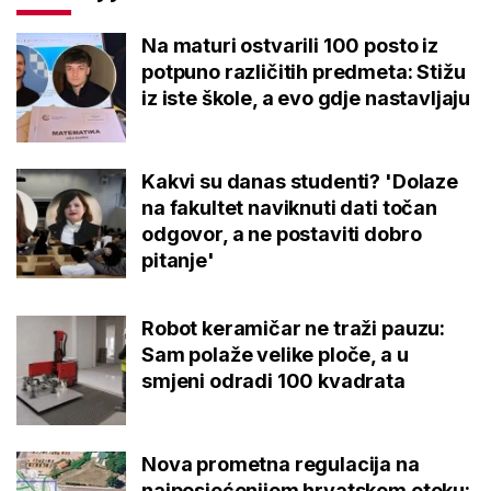
Na maturi ostvarili 100 posto iz
potpuno različitih predmeta: Stižu
iz iste škole, a evo gdje nastavljaju
Kakvi su danas studenti? 'Dolaze
na fakultet naviknuti dati točan
odgovor, a ne postaviti dobro
pitanje'
Robot keramičar ne traži pauzu:
Sam polaže velike ploče, a u
smjeni odradi 100 kvadrata
Nova prometna regulacija na
najposjećenijem hrvatskom otoku: