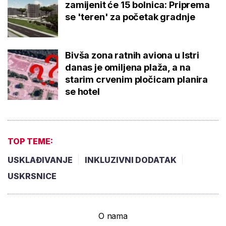
zamijenit će 15 bolnica: Priprema
se 'teren' za početak gradnje
Bivša zona ratnih aviona u Istri
danas je omiljena plaža, a na
starim crvenim pločicam planira
se hotel
TOP TEME:
USKLAĐIVANJE
INKLUZIVNI DODATAK
USKRSNICE
O nama