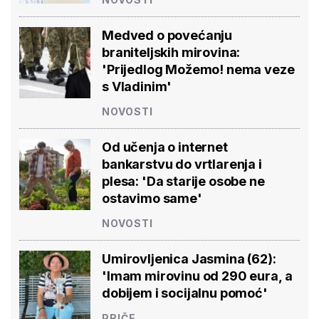
Medved o povećanju
braniteljskih mirovina:
'Prijedlog Možemo! nema veze
s Vladinim'
NOVOSTI
Od učenja o internet
bankarstvu do vrtlarenja i
plesa: 'Da starije osobe ne
ostavimo same'
NOVOSTI
Umirovljenica Jasmina (62):
'Imam mirovinu od 290 eura, a
dobijem i socijalnu pomoć'
PRIČE