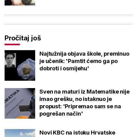
Pročitaj još
Najtužnija objava škole, preminuo
je učenik: 'Pamtit ćemo ga po
dobroti i osmijehu'
Sven na maturi iz Matematike nije
imao grešku, no istaknuo je
propust: 'Pripremao sam se na
pogrešan način'
Novi KBC na istoku Hrvatske