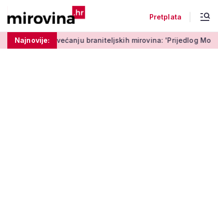
Pretplata
dved o povećanju braniteljskih mirovina: 'Prijedlog Možemo! 
Najnovije: