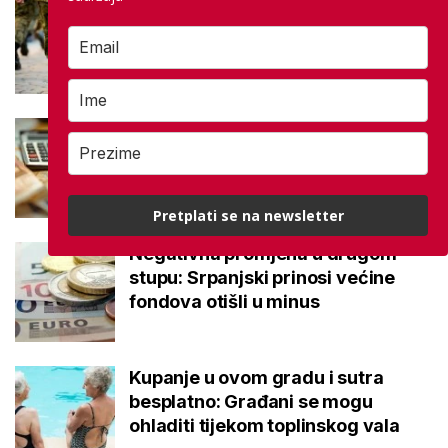
Mirovine branitelja: Dijele se u
dvije kategorije, a prima ih oko
140.000 umirovljenika
Što je MIREX i kako se računa?
Važna brojka za kategoriju štednje
u drugom stupu
Pretplati se na newsletter
Negativna promjena u drugom
stupu: Srpanjski prinosi većine
fondova otišli u minus
Kupanje u ovom gradu i sutra
besplatno: Građani se mogu
ohladiti tijekom toplinskog vala