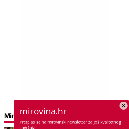
mirovina.hr
Mirovine
Pretplati se na mirovinski newsletter za još kvalitetnog
sadržaja