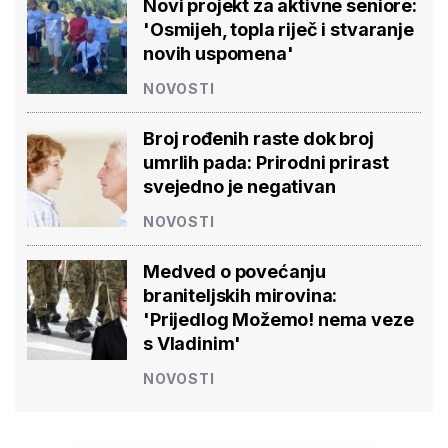
Novi projekt za aktivne seniore:
'Osmijeh, topla riječ i stvaranje
novih uspomena'
NOVOSTI
Broj rođenih raste dok broj
umrlih pada: Prirodni prirast
svejedno je negativan
NOVOSTI
Medved o povećanju
braniteljskih mirovina:
'Prijedlog Možemo! nema veze
s Vladinim'
NOVOSTI