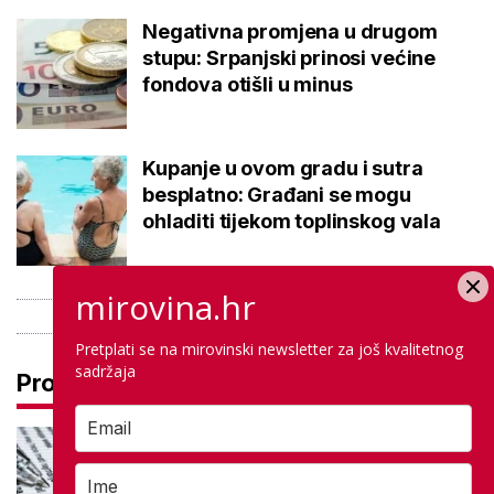
Negativna promjena u drugom
stupu: Srpanjski prinosi većine
fondova otišli u minus
Kupanje u ovom gradu i sutra
besplatno: Građani se mogu
ohladiti tijekom toplinskog vala
mirovina.hr
Pretplati se na mirovinski newsletter za još kvalitetnog
sadržaja
Pročitaj još
Ove lektire maturanti se najviše
boje, a samo je jednom bila tema
eseja i to na jesenskom roku