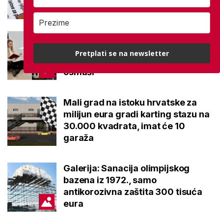
Ovo je 10 srednjoškolskih
smjerova u Karlovačkoj županiji
Pretplati se na newsletter
koje su 2026. upisali najbolji
osmaši
Mali grad na istoku hrvatske za
milijun eura gradi karting stazu na
30.000 kvadrata, imat će 10
garaža
Galerija: Sanacija olimpijskog
bazena iz 1972., samo
antikorozivna zaštita 300 tisuća
eura