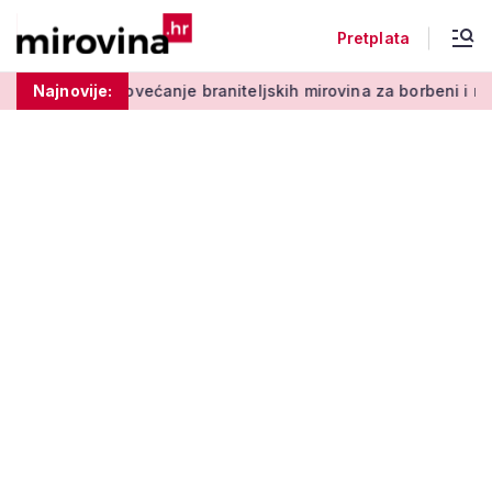
Pretplata
rapija'
Najnovije:
Povećanje braniteljskih mirovina za borbeni i nebor