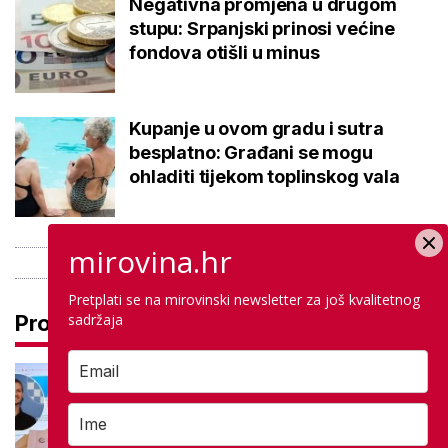
Negativna promjena u drugom
stupu: Srpanjski prinosi većine
fondova otišli u minus
Kupanje u ovom gradu i sutra
besplatno: Građani se mogu
ohladiti tijekom toplinskog vala
mirovina.hr
Pretplati se na mirovinski newsletter za još kvalitetnog
sadržaja
Pročitaj još
Na maturi ostvarili 100 posto iz
potpuno različitih predmeta: Stižu
iz iste škole, a evo gdje nastavljaju