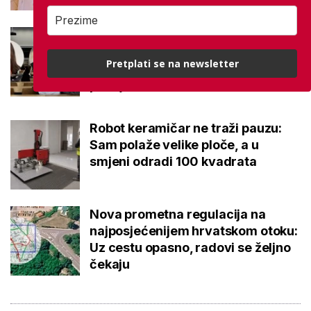
Kakvi su danas studenti? 'Dolaze
na fakultet naviknuti dati točan
Pretplati se na newsletter
odgovor, a ne postaviti dobro
pitanje'
Robot keramičar ne traži pauzu:
Sam polaže velike ploče, a u
smjeni odradi 100 kvadrata
Nova prometna regulacija na
najposjećenijem hrvatskom otoku:
Uz cestu opasno, radovi se željno
čekaju