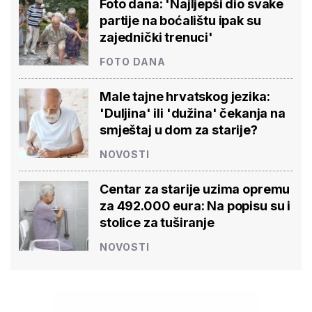
Foto dana: 'Najljepši dio svake
partije na boćalištu ipak su
zajednički trenuci'
FOTO DANA
Male tajne hrvatskog jezika:
'Duljina' ili 'dužina' čekanja na
smještaj u dom za starije?
NOVOSTI
Centar za starije uzima opremu
za 492.000 eura: Na popisu su i
stolice za tuširanje
NOVOSTI