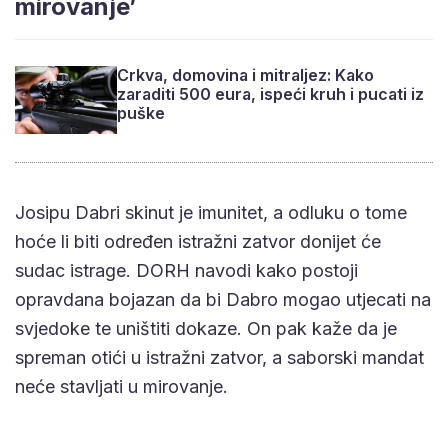
mirovanje’
Crkva, domovina i mitraljez: Kako
zaraditi 500 eura, ispeći kruh i pucati iz
puške
Josipu Dabri skinut je imunitet, a odluku o tome
hoće li biti određen istražni zatvor donijet će
sudac istrage. DORH navodi kako postoji
opravdana bojazan da bi Dabro mogao utjecati na
svjedoke te uništiti dokaze. On pak kaže da je
spreman otići u istražni zatvor, a saborski mandat
neće stavljati u mirovanje.