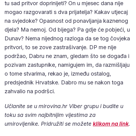
tu sad pritvor doprinijeti? On u mjesec dana nije
mogao razgovarati s dva prijatelja? Kakav utjecaj
na svjedoke? Opasnost od ponavljanja kaznenog
djela? Ma nemoj. Od bijega? Pa gdje će pobjeći, u
Dunav? Nema nijednog razloga da se tog čovjeka
pritvori, to se zove zastrašivanje. DP me nije
podržao, Dabru ne znam, gledam što se događa i
pozivam zastupnike, namigujem im, da razmišljaju
o tome stvarima, rekao je, između ostalog,
predsjednik Hrvatske. Dabro mu se nakon toga
zahvalio na podršci.
Učlanite se u mirovina.hr Viber grupu i budite u
toku sa svim najbitnijim vijestima za
umirovljenike. Pridružiti se možete
klikom na link
.