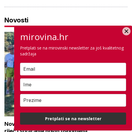
Novosti
mirovina.hr
Pretplati se na mirovinski newsletter za još kvalitetnog
sadržaja
Pretplati se na newsletter
Novi projekt za aktivne seniore: 'Osmijeh, topla
riječ i stvaranje novih uspomena'