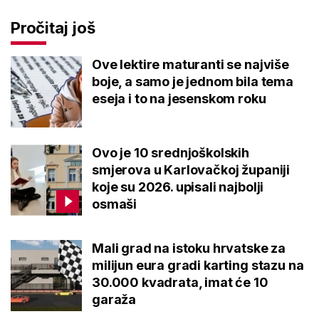
Pročitaj još
Ove lektire maturanti se najviše
boje, a samo je jednom bila tema
eseja i to na jesenskom roku
Ovo je 10 srednjoškolskih
smjerova u Karlovačkoj županiji
koje su 2026. upisali najbolji
osmaši
Mali grad na istoku hrvatske za
milijun eura gradi karting stazu na
30.000 kvadrata, imat će 10
garaža