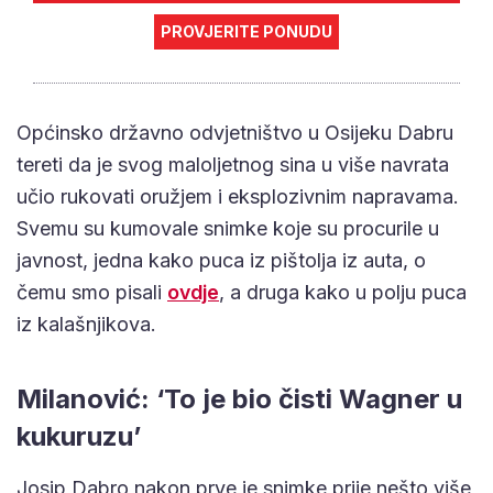
PROVJERITE PONUDU
Općinsko državno odvjetništvo u Osijeku Dabru
tereti da je svog maloljetnog sina u više navrata
učio rukovati oružjem i eksplozivnim napravama.
Svemu su kumovale snimke koje su procurile u
javnost, jedna kako puca iz pištolja iz auta, o
čemu smo pisali
ovdje
, a druga kako u polju puca
iz kalašnjikova.
Milanović: ‘To je bio čisti Wagner u
kukuruzu’
Josip Dabro nakon prve je snimke prije nešto više