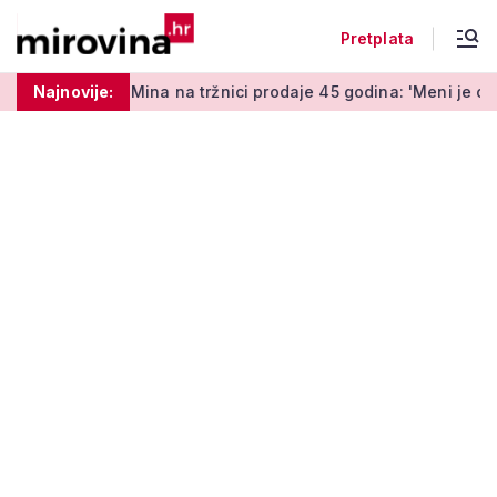
Pretplata
na na tržnici prodaje 45 godina: 'Meni je ovo zabava i terapija
Najnovije: