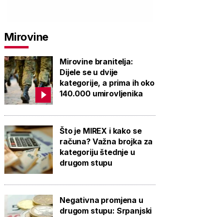
Mirovine
Mirovine branitelja:
Dijele se u dvije
kategorije, a prima ih oko
140.000 umirovljenika
Što je MIREX i kako se
računa? Važna brojka za
kategoriju štednje u
drugom stupu
Negativna promjena u
drugom stupu: Srpanjski