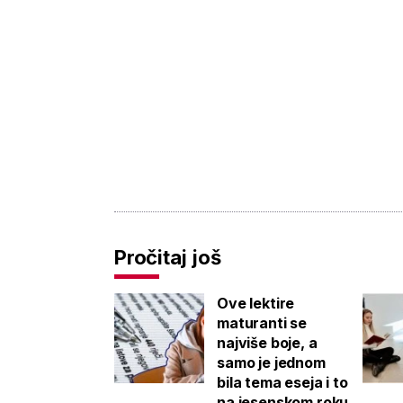
Pročitaj još
Ove lektire
maturanti se
najviše boje, a
samo je jednom
bila tema eseja i to
na jesenskom roku