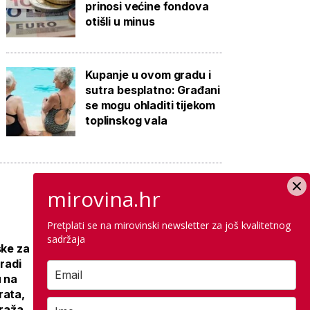
prinosi većine fondova
otišli u minus
Kupanje u ovom gradu i
sutra besplatno: Građani
se mogu ohladiti tijekom
toplinskog vala
mirovina.hr
Pretplati se na mirovinski newsletter za još kvalitetnog
Galerija: Sanacija
sadržaja
ske za
olimpijskog
gradi
bazena iz 1972.,
u na
samo
rata,
antikorozivna
araža
zaštita 300 tisuća