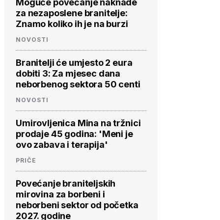
Moguće povećanje naknade
za nezaposlene branitelje:
Znamo koliko ih je na burzi
NOVOSTI
Branitelji će umjesto 2 eura
dobiti 3: Za mjesec dana
neborbenog sektora 50 centi
NOVOSTI
Umirovljenica Mina na tržnici
prodaje 45 godina: 'Meni je
ovo zabava i terapija'
PRIČE
Povećanje braniteljskih
mirovina za borbeni i
neborbeni sektor od početka
2027. godine