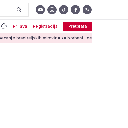
Prijava
Registracija
Pretplata
aniteljskih mirovina za borbeni i neborbeni sektor od početka