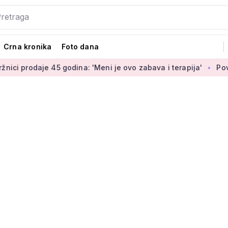
Crna kronika
Foto dana
daje 45 godina: 'Meni je ovo zabava i terapija'
Povećanje br