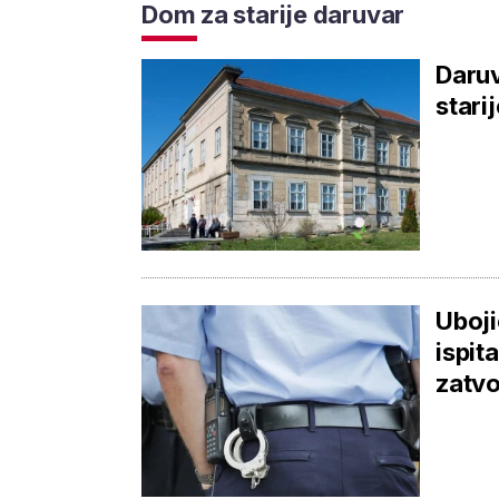
Dom za starije daruvar
Daruv
starij
Uboji
ispit
zatv