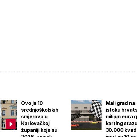
Ovo je 10
Mali grad na
srednjoškolskih
istoku hrvat
smjerova u
milijun eura 
Karlovačkoj
karting staz
županiji koje su
30.000 kvad
2026. upisali
imat će 10 g