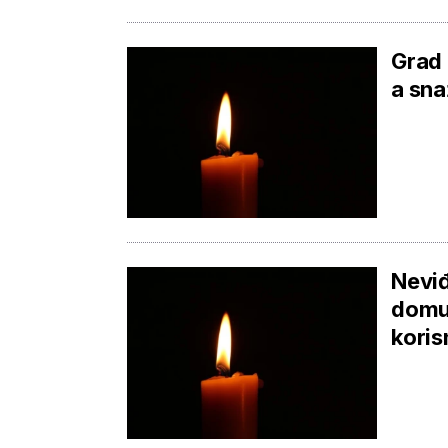
Grad 
a sna
Neviđ
domu 
koris