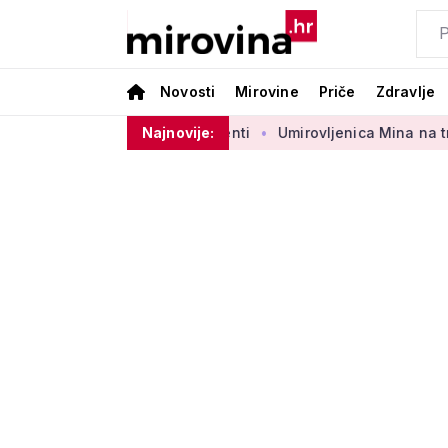
Novosti
Mirovine
Priče
Zdravlje
eborbenog sektora 50 centi
Najnovije:
Umirovljenica Mina na tržnici pro