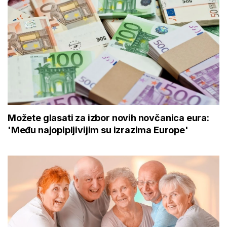
Možete glasati za izbor novih novčanica eura:
'Među najopipljivijim su izrazima Europe'