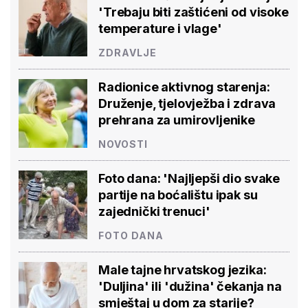
'Trebaju biti zaštićeni od visoke
temperature i vlage'
ZDRAVLJE
Radionice aktivnog starenja:
Druženje, tjelovježba i zdrava
prehrana za umirovljenike
NOVOSTI
Foto dana: 'Najljepši dio svake
partije na boćalištu ipak su
zajednički trenuci'
FOTO DANA
Male tajne hrvatskog jezika:
'Duljina' ili 'dužina' čekanja na
smještaj u dom za starije?