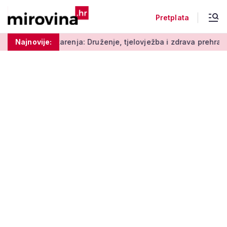
Pretplata
renja: Druženje, tjelovježba i zdrava prehrana za umirovljenik
Najnovije: