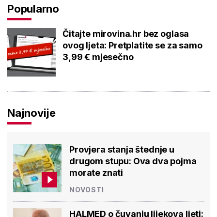
Popularno
Čitajte mirovina.hr bez oglasa
ovog ljeta: Pretplatite se za samo
3,99 € mjesečno
Najnovije
Provjera stanja štednje u
drugom stupu: Ova dva pojma
morate znati
NOVOSTI
HALMED o čuvanju lijekova ljeti: