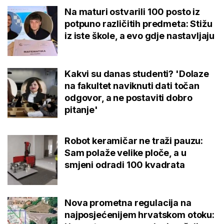
Na maturi ostvarili 100 posto iz
potpuno različitih predmeta: Stižu
iz iste škole, a evo gdje nastavljaju
Kakvi su danas studenti? 'Dolaze
na fakultet naviknuti dati točan
odgovor, a ne postaviti dobro
pitanje'
Robot keramičar ne traži pauzu:
Sam polaže velike ploče, a u
smjeni odradi 100 kvadrata
Nova prometna regulacija na
najposjećenijem hrvatskom otoku: