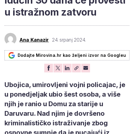
idućih 30 dana će provesti
u istražnom zatvoru
Ana Kanazir
24. srpanj 2024.
Dodajte Mirovina.hr kao željeni izvor na Googleu
Ubojica, umirovljeni vojni policajac, je
u ponedjeljak ubio šest osoba, a više
njih je ranio u Domu za starije u
Daruvaru. Nad njim je dovršeno
kriminalističko istraživanje zbog
osnovne sumnje da je pucajući iz