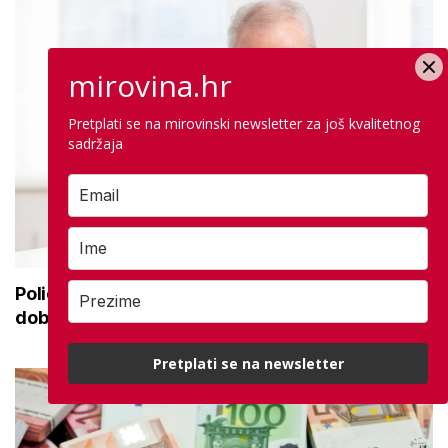
mirovina.hr
Pretplati se na mirovinski newsletter za još kvalitetnog
sadržaja
Policija upozorava umirovljenike: 'Zbog
dobronamjernosti postaju meta prijevare'
Pretplati se na newsletter